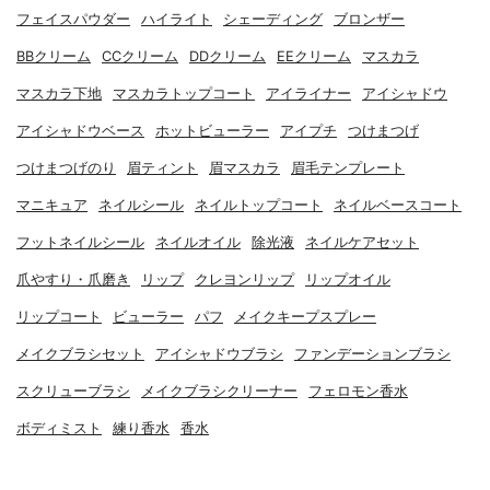
フェイスパウダー
ハイライト
シェーディング
ブロンザー
BBクリーム
CCクリーム
DDクリーム
EEクリーム
マスカラ
マスカラ下地
マスカラトップコート
アイライナー
アイシャドウ
アイシャドウベース
ホットビューラー
アイプチ
つけまつげ
つけまつげのり
眉ティント
眉マスカラ
眉毛テンプレート
マニキュア
ネイルシール
ネイルトップコート
ネイルベースコート
フットネイルシール
ネイルオイル
除光液
ネイルケアセット
爪やすり・爪磨き
リップ
クレヨンリップ
リップオイル
リップコート
ビューラー
パフ
メイクキープスプレー
メイクブラシセット
アイシャドウブラシ
ファンデーションブラシ
スクリューブラシ
メイクブラシクリーナー
フェロモン香水
ボディミスト
練り香水
香水