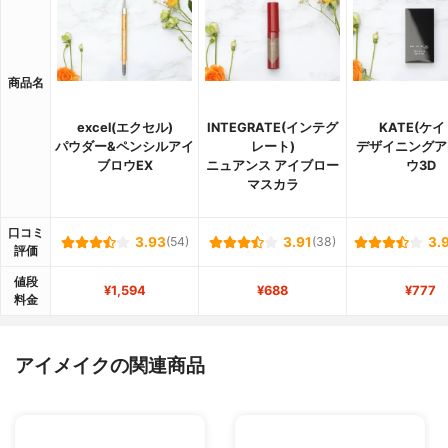
商品名
excel(エクセル)
INTEGRATE(インテグ
KATE(ケイ
パウダー&ペンシルアイ
レート)
デザイニングア
ブロウEX
ニュアンス アイブロー
ウ3D
マスカラ
口コミ
3.93
(54)
3.91
(38)
3.
評価
値段
¥1,594
¥688
¥777
料金
アイメイクの関連商品