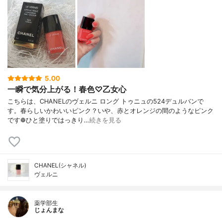
5.00
一瞬で気分上がる！春色♡乙女心
こちらは、CHANELのヴェルニ ロング トゥニュの524デュルバンで
す。春らしいかわいいピンク？いや、赤とオレンジの間のようなピンク
です❁︎ひと塗りではっきり…
続きを見る
CHANEL(シャネル)
ヴェルニ
薬学部生
じょんまな