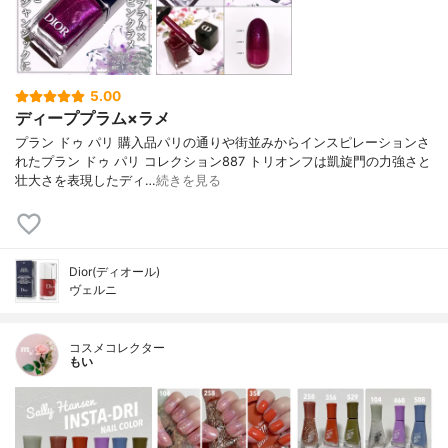
5.00
ディーププラム×ラメ
プラン ドゥ パリ 購入品パリの通りや街並みからインスピレーションさ
れたプラン ドゥ パリ コレクション887 トリオンフは凱旋門の力強さと
壮大さを表現したディ…
続きを見る
Dior(ディオール)
ヴェルニ
コスメコレクター
もい