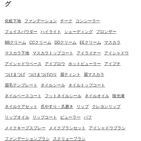
グ
化粧下地
ファンデーション
チーク
コンシーラー
フェイスパウダー
ハイライト
シェーディング
ブロンザー
BBクリーム
CCクリーム
DDクリーム
EEクリーム
マスカラ
マスカラ下地
マスカラトップコート
アイライナー
アイシャドウ
アイシャドウベース
アイブロウ
ホットビューラー
アイプチ
つけまつげ
つけまつげのり
眉ティント
眉マスカラ
眉毛テンプレート
ネイルシール
ネイルトップコート
ネイルベースコート
フットネイルシール
ネイルオイル
除光液
ネイルケアセット
爪やすり・爪磨き
リップ
クレヨンリップ
リップオイル
リップコート
ビューラー
パフ
メイクキープスプレー
メイクブラシセット
アイシャドウブラシ
ファンデーションブラシ
スクリューブラシ