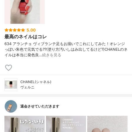
5.00
最高のネイルはコレ
634 アランチョ ヴィブランテ足もお揃いでこれにしてみた！オレンジ
っぽい朱色で元気でる??(塗り方汚いしはみ出してるけど?)CHANELのネ
イルは本当に発色良…
続きを見る
CHANEL(シャネル)
ヴェルニ
退会させていただきます