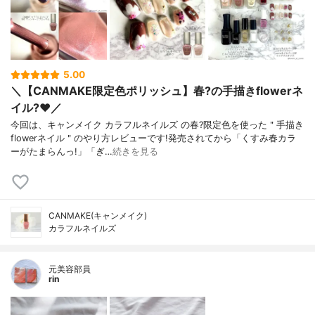
5.00
＼【CANMAKE限定色ポリッシュ】春?の手描きflowerネ
イル?❤️／
今回は、キャンメイク カラフルネイルズ の春?限定色を使った＂手描き
flowerネイル＂のやり方レビューです!発売されてから「くすみ春カラ
ーがたまらんっ!」「ぎ…
続きを見る
CANMAKE(キャンメイク)
カラフルネイルズ
元美容部員
rin