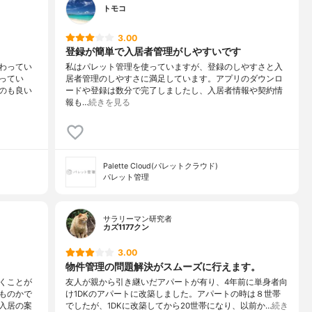
トモコ
3.00
登録が簡単で入居者管理がしやすいです
わってい
私はパレット管理を使っていますが、登録のしやすさと入
ってい
居者管理のしやすさに満足しています。アプリのダウンロ
のも良い
ードや登録は数分で完了しましたし、入居者情報や契約情
報も…
続きを見る
Palette Cloud(パレットクラウド)
パレット管理
サラリーマン研究者
カズ1177クン
3.00
物件管理の問題解決がスムーズに行えます。
くことが
友人が親から引き継いだアパートが有り、4年前に単身者向
ものかで
け1DKのアパートに改築しました。アパートの時は８世帯
入居の案
でしたが、1DKに改築してから20世帯になり、以前か…
続き