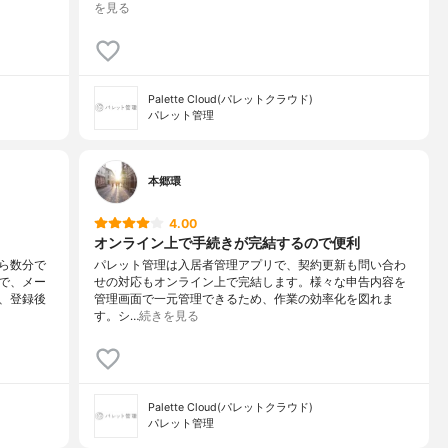
を見る
Palette Cloud(パレットクラウド)
パレット管理
本郷環
4.00
オンライン上で手続きが完結するので便利
ら数分で
パレット管理は入居者管理アプリで、契約更新も問い合わ
で、メー
せの対応もオンライン上で完結します。様々な申告内容を
、登録後
管理画面で一元管理できるため、作業の効率化を図れま
す。シ…
続きを見る
Palette Cloud(パレットクラウド)
パレット管理