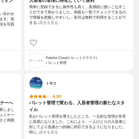
でオン
入居者の管理に特化していて便利
簡単に登録できるし操作性も高く、直感的に使いこなすこ
とができて助かりました。画面も一覧でチェックできるの
い合わせ
で情報を把握しやすいし、初月は無料で利用することがで
ます。賃
きる…
続きを見る
況を写真
Palette Cloud(パレットクラウド)
パレット管理
トモコ
4.00
ナーへ
パレット管理で変わる、入居者管理の新たなスタ
イル
善しまし
ュニケー
私がパレット管理を導入したところ、一元的な管理が非常
さと画面
に容易になりました。これにより、一人ひとりの入居者に
対してより迅速かつ的確に対応できるようになりました。
特に…
続きを見る