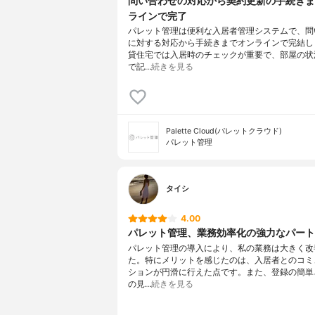
問い合わせの対応から契約更新の手続きま
ラインで完了
パレット管理は便利な入居者管理システムで、問
に対する対応から手続きまでオンラインで完結し
貸住宅では入居時のチェックが重要で、部屋の状
で記…
続きを見る
Palette Cloud(パレットクラウド)
パレット管理
タイシ
4.00
パレット管理、業務効率化の強力なパート
パレット管理の導入により、私の業務は大きく改
た。特にメリットを感じたのは、入居者とのコミ
ションが円滑に行えた点です。また、登録の簡単
の見…
続きを見る