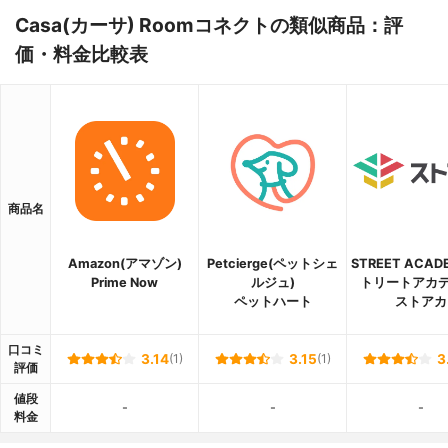
Casa(カーサ) Roomコネクトの類似商品：評
価・料金比較表
商品名
Amazon(アマゾン)
Petcierge(ペットシェ
STREET ACAD
Prime Now
ルジュ)
トリートアカデ
ペットハート
ストアカ
口コミ
3.14
(1)
3.15
(1)
3
評価
値段
-
-
-
料金