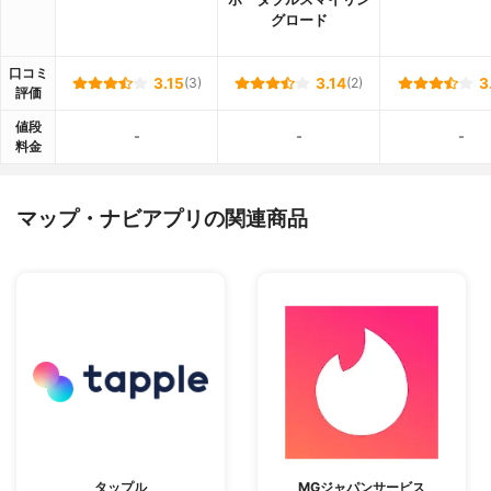
グロード
口コミ
3.15
(3)
3.14
(2)
3
評価
値段
-
-
-
料金
マップ・ナビアプリの関連商品
タップル
MGジャパンサービス