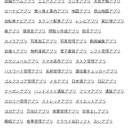
頭脳ゲームアプリ
ニュースアプリ
ラジオアプリ
天気予報アプリ
カーナビアプリ
乗り換え案内アプリ
地図アプリ
登山地図アプリ
自転車ナビアプリ
タクシー配車アプリ
レシピアプリ
家計簿アプリ
株アプリ
環境音アプリ
間取り作成アプリ
防災アプリ
カメラアプリ
写真加工アプリ
写真管理アプリ
動画編集アプリ
自撮りアプリ
無料漫画アプリ
電子書籍アプリ
シフト管理アプリ
スケジュールアプリ
スマホ依存アプリ
タスク管理アプリ
パスワード管理アプリ
名刺管理アプリ
通信量チェッカーアプリ
ゴルフスコア管理アプリ
メモアプリ
日本酒アプリ
日記アプリ
クーポンアプリ
ハンドメイド通販アプリ
フリマアプリ
通販アプリ
カロリー管理アプリ
ストレッチアプリ
ダイエットアプリ
ヨガアプリ
万歩計アプリ
体重管理アプリ
目覚ましアプリ
睡眠アプリ
食事管理アプリ
クラウド会計ソフト
占いアプリ