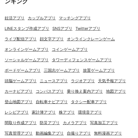
ンキング
妊活アプリ
カップルアプリ
マッチングアプリ
LINEスタンプ作成アプリ
SNSアプリ
Twitterアプリ
ライブ配信アプリ
顔文字アプリ
オンラインクレーンゲーム
オンラインゲームアプリ
コインゲームアプリ
ソーシャルゲームアプリ
タワーディフェンスゲームアプリ
ボードゲームアプリ
三国志ゲームアプリ
放置ゲームアプリ
頭脳ゲームアプリ
ニュースアプリ
ラジオアプリ
天気予報アプリ
カーナビアプリ
コンパスアプリ
乗り換え案内アプリ
地図アプリ
登山地図アプリ
自転車ナビアプリ
タクシー配車アプリ
レシピアプリ
家計簿アプリ
株アプリ
環境音アプリ
間取り作成アプリ
防災アプリ
カメラアプリ
写真加工アプリ
写真管理アプリ
動画編集アプリ
自撮りアプリ
無料漫画アプリ