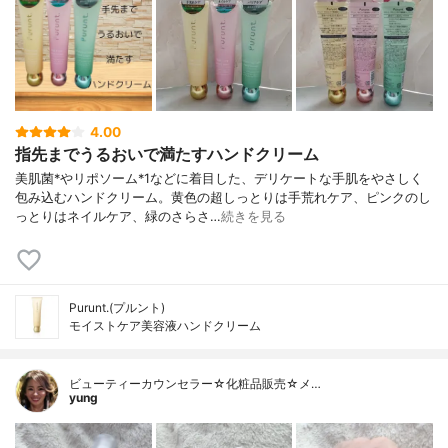
4.00
指先までうるおいで満たすハンドクリーム
美肌菌*やリポソーム*1などに着目した、デリケートな手肌をやさしく
包み込むハンドクリーム。黄色の超しっとりは手荒れケア、ピンクのし
っとりはネイルケア、緑のさらさ…
続きを見る
Purunt.(プルント)
モイストケア美容液ハンドクリーム
ビューティーカウンセラー☆化粧品販売☆メ…
yung