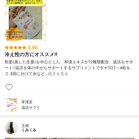
5.00
冷え性の方にオススメ!!
乾姜(蒸した生姜)を中心とした、和漢エキスが12種類配合、温活をサポ
ート❕❕温活を体の中からサポートするサプリメントです✴1日2～4粒を、
２.3回に分けて水など…
続きを見る
草漢堂
温活サプリ
主婦
くみくみ