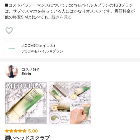
■コストパフォーマンスについてJ:comモバイル Aプランの1GBプラン
は、サブでスマホを持っている人にはかなりオススメです。月額料金が
他の格安SIMと比べても…
続きを見る
J:COM(ジェイコム)
J:COMモバイル Aプラン
コスメ好き
Eririn
5.00
潤いヘッドスクラブ