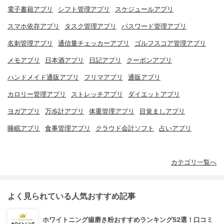
電子書籍アプリ
シフト管理アプリ
スケジュールアプリ
スマホ依存アプリ
タスク管理アプリ
パスワード管理アプリ
名刺管理アプリ
通信量チェッカーアプリ
ゴルフスコア管理アプリ
メモアプリ
日本酒アプリ
日記アプリ
クーポンアプリ
ハンドメイド通販アプリ
フリマアプリ
通販アプリ
カロリー管理アプリ
ストレッチアプリ
ダイエットアプリ
ヨガアプリ
万歩計アプリ
体重管理アプリ
目覚ましアプリ
睡眠アプリ
食事管理アプリ
クラウド会計ソフト
占いアプリ
カテゴリ一覧へ
よく見られている人気おすすめ記事
ホワイトニング歯磨き粉おすすめランキング52選！口コミ