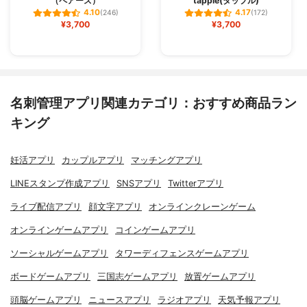
（ペアーズ）
tapple(タップル)
4.10
4.17
(246)
(172)
¥3,700
¥3,700
名刺管理アプリ関連カテゴリ：おすすめ商品ラン
キング
妊活アプリ
カップルアプリ
マッチングアプリ
LINEスタンプ作成アプリ
SNSアプリ
Twitterアプリ
ライブ配信アプリ
顔文字アプリ
オンラインクレーンゲーム
オンラインゲームアプリ
コインゲームアプリ
ソーシャルゲームアプリ
タワーディフェンスゲームアプリ
ボードゲームアプリ
三国志ゲームアプリ
放置ゲームアプリ
頭脳ゲームアプリ
ニュースアプリ
ラジオアプリ
天気予報アプリ