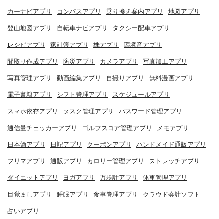
カーナビアプリ
コンパスアプリ
乗り換え案内アプリ
地図アプリ
登山地図アプリ
自転車ナビアプリ
タクシー配車アプリ
レシピアプリ
家計簿アプリ
株アプリ
環境音アプリ
間取り作成アプリ
防災アプリ
カメラアプリ
写真加工アプリ
写真管理アプリ
動画編集アプリ
自撮りアプリ
無料漫画アプリ
電子書籍アプリ
シフト管理アプリ
スケジュールアプリ
スマホ依存アプリ
タスク管理アプリ
パスワード管理アプリ
通信量チェッカーアプリ
ゴルフスコア管理アプリ
メモアプリ
日本酒アプリ
日記アプリ
クーポンアプリ
ハンドメイド通販アプリ
フリマアプリ
通販アプリ
カロリー管理アプリ
ストレッチアプリ
ダイエットアプリ
ヨガアプリ
万歩計アプリ
体重管理アプリ
目覚ましアプリ
睡眠アプリ
食事管理アプリ
クラウド会計ソフト
占いアプリ