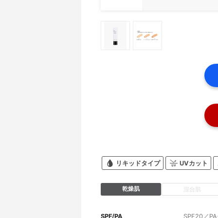
リキッドタイプ
UVカット
乾燥肌
混合肌
SPF/PA
SPF20／PA