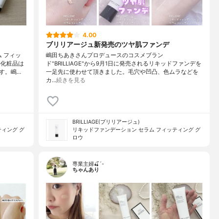
4.00
ブリリアージュ新発売のツヤ肌ファンデ
 フィッ
嶋田ちあきさんプロデュースのコスメブラン
の化粧品は
ド"BRILLIAGE"から9月1日に発売されるリキッドファンデを
す。嶋…
一足先に使わせて頂きました。毛穴や凹凸、色ムラなどを
カ…
続きを見る
BRILLIAGE(ブリリアージュ)
ィング グ
リキッドファンデーション セラム フィッティング グ
ロウ
専業主婦🍒´-
ちゃんあり