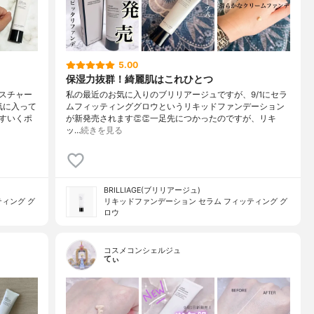
5.00
保湿力抜群！綺麗肌はこれひとつ
スチャー
私の最近のお気に入りのブリリアージュですが、9/1にセラ
気に入って
ムフィッティンググロウというリキッドファンデーション
すいくポ
が新発売されます👏👏一足先につかったのですが、リキ
ッ…
続きを見る
BRILLIAGE(ブリリアージュ)
ィング グ
リキッドファンデーション セラム フィッティング グ
ロウ
コスメコンシェルジュ
てぃ