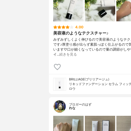
4.00
美容液のようなテクスチャー♪
みずみずしくよく伸びるので美容液のようなテク
です♪厚塗り感が出らず素肌っぽく仕上がるので
います♡口が細くなっているので量の調節がしや
イ…
続きを見る
BRILLIAGE(ブリリアージュ)
リキッドファンデーション セラム フィッテ
ロウ
ブロガーのはず
れな