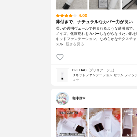
4.00
薄付きで、ナチュラルなカバー力が良い
潤いの透明ヴェールで包まれるような薄膜感で、
ノイズ、化粧崩れをカバーしながらなりたい肌を
キッドファンデーション。なめらかなテクスチャ
スル…
続きを見る
BRILLIAGE(ブリリアージュ)
リキッドファンデーション セラム フィッテ
ロウ
珈琲豆♡