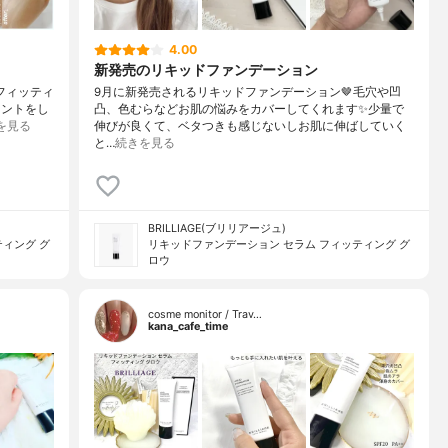
4.00
新発売のリキッドファンデーション
 フィッティ
9月に新発売されるリキッドファンデーション🤎毛穴や凹
イントをし
凸、色むらなどお肌の悩みをカバーしてくれます✨️少量で
を見る
伸びが良くて、ベタつきも感じないしお肌に伸ばしていく
と…
続きを見る
BRILLIAGE(ブリリアージュ)
ィング グ
リキッドファンデーション セラム フィッティング グ
ロウ
cosme monitor / Trav…
kana_cafe_time