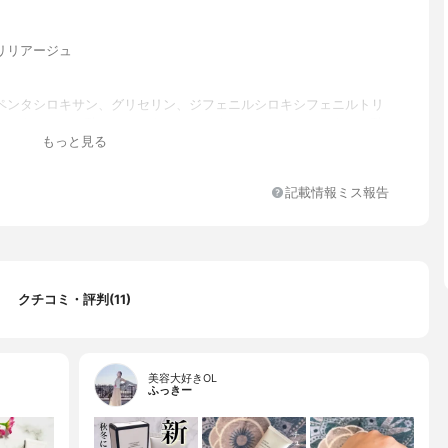
リリアージュ
ペンタシロキサン、グリセリン、ジフェニルシロキシフェニルトリ
メトキシケイヒ酸エチルヘキシル、エタノール、エチルヘキサン酸
もっと見る
成金雲母、ＰＥＧ／ＰＰＧ－２０／２０ジメチコン、マイカ、スク
テアラルコニウムベントナイト、トリポリヒドロキシステアリン酸
リスリチル、リンゴ酸ジイソステアリル、ジメチコン、水酸化Ａ
記載情報ミス報告
リルジメチコン、（Ｃ１２－１４）パレス－３、セスキオレイン酸
、（ビニルジメチコン／メチコンシルセスキオキサン）クロスポリ
Ｍｇ、酸化亜鉛、ステアリン酸、ＢＧ、ラウロイルグルタミン酸ジ
ドデシル／フィトステリル／ベヘニル）、メチルパラベン、ミリス
ルアミノプロピオン酸ヘキシルデシル、ハイドロゲンジメチコン、
ール、（ジメチコン／ビニルジメチコン）クロスポリマー、香料、
クチコミ・評判(11)
酸Ｎａ、フェノキシエタノール、トリメチルシロキシケイ酸、メチ
チルヒアルロン酸Ｎａ、加水分解コラーゲン、加水分解シルク、ユ
ＰＶＰ、サクシノイルアテロコラーゲン、フラーレン、(+/-)酸化チ
ク、酸化鉄
美容大好きOL
ふっきー