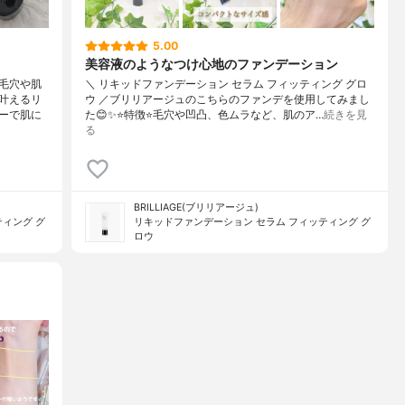
5.00
美容液のようなつけ心地のファンデーション
毛穴や肌
＼ リキッドファンデーション セラム フィッティング グロ
叶えるリ
ウ ／ブリリアージュのこちらのファンデを使用してみまし
ーで肌に
た😊✨⭐️特徴⭐️毛穴や凹凸、色ムラなど、肌のア…
続きを見
る
BRILLIAGE(ブリリアージュ)
ィング グ
リキッドファンデーション セラム フィッティング グ
ロウ