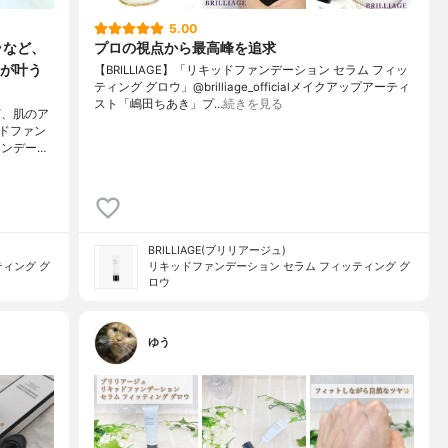
5.00
ラなど、
プロの視点から最高峰を追求
が叶う
【BRILLIAGE】「リキッドファンデーション セラム フィッ
ティング グロウ」@brilliage_officialメイクアップアーティ
スト「嶋田ちあき」プ…
続きを見る
ど、肌のア
ドファン
ァンデー…
BRILLIAGE(ブリリアージュ)
ィング グ
リキッドファンデーション セラム フィッティング グ
ロウ
ゆう