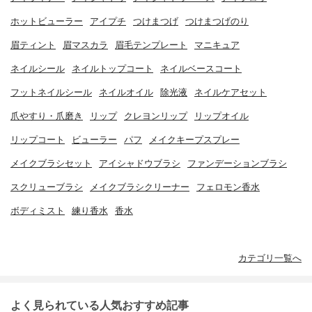
ホットビューラー
アイプチ
つけまつげ
つけまつげのり
眉ティント
眉マスカラ
眉毛テンプレート
マニキュア
ネイルシール
ネイルトップコート
ネイルベースコート
フットネイルシール
ネイルオイル
除光液
ネイルケアセット
爪やすり・爪磨き
リップ
クレヨンリップ
リップオイル
リップコート
ビューラー
パフ
メイクキープスプレー
メイクブラシセット
アイシャドウブラシ
ファンデーションブラシ
スクリューブラシ
メイクブラシクリーナー
フェロモン香水
ボディミスト
練り香水
香水
カテゴリ一覧へ
よく見られている人気おすすめ記事