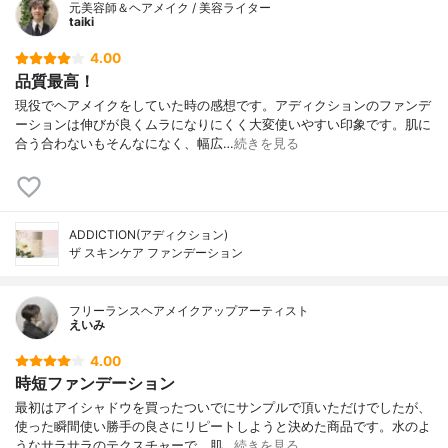
元美容師＆ヘアメイク / 美容ライター
taiki
4.00
品質最高！
現役でヘアメイクをしていた時の感想です。アディクションのファンデ
ーションは伸びが良くムラになりにくく大変使いやすい印象です。肌に
合う合わないもそんなになく、幅広…
続きを見る
ADDICTION(アディクション)
ザ スキンケア ファンデーション
フリーランスヘアメイクアップアーティスト
えいみ
4.00
時短ファンデーション
最初はアイシャドウを買ったついでにサンプルで頂いただけでしたが、
使った瞬間使い勝手の良さにリピートしようと決めた商品です。水のよ
うなサラサラのテクスチャーで、肌…
続きを見る