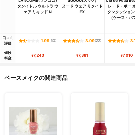
LANCOME(ランコム)
SUQQU(スック)
Clé de Peau B
タンイドル ウルトラ ウ
ヌード ウェア リクイド
レ・ド・ポー 
ェア リキッド N
EX
タンクッション
（ケース・パ
口コミ
1.99
(53)
3.99
(22)
3.
評価
値段
¥7,243
¥7,381
¥7,010
料金
ベースメイクの関連商品