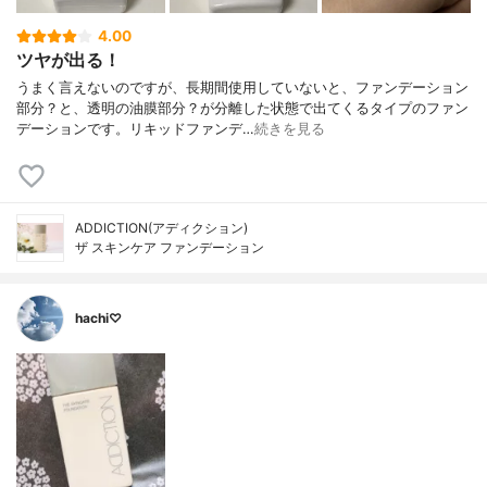
チコン、リンゴ酸ジイソステアリル、塩化N
4.00
a、合成金雲母鉄、水酸化Al、メチルパラベ
ツヤが出る！
ン、酸化チタン、酸化鉄
うまく言えないのですが、長期間使用していないと、ファンデーション
部分？と、透明の油膜部分？が分離した状態で出てくるタイプのファン
デーションです。リキッドファンデ…
続きを見る
ADDICTION(アディクション)
ザ スキンケア ファンデーション
hachi♡