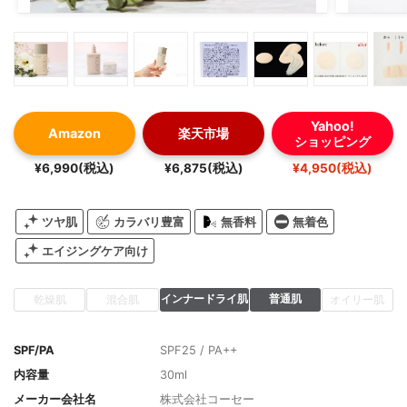
Yahoo!
Amazon
楽天市場
ショッピング
¥6,990(税込)
¥6,875(税込)
¥4,950(税込)
ツヤ肌
カラバリ豊富
無香料
無着色
エイジングケア向け
インナードライ肌
普通肌
乾燥肌
混合肌
オイリー肌
SPF/PA
SPF25 / PA++
内容量
30ml
メーカー会社名
株式会社コーセー