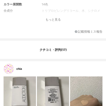
カラー展開数
14色
全成分
トリプロピレングリコール、水、シクロメ
チコン、エタノール、メトキシケイヒ酸エ
もっと見る
チルヘキシル、ジメチコン、イソノナン酸
イソトリデシル、ジカプリン酸PG、タル
ク、グリセリン、BG、ジエチルアミノヒド
記載情報ミス報告
ロキシベンゾイル安息香酸ヘキシル、アル
ガニアスピノサ核油、カニナバラ果実油、
シロキクラゲエキス、ジパルミチン酸アス
コルビル、セージ油、セラミド2、センチフ
クチコミ・評判(17)
ォリアバラ花エキス、ツバキ種子油、トコ
フェロール、ハマメリス葉エキス、ホホバ
種子油、メドウフォーム油、BHT、DPG、P
EG－9ポリジメチルシロキシエチルジメチ
chia
コン、（ジメチコン／ビニルジメチコン）
クロスポリマー、（ジメチコン／ポリグリ
セリン－3）クロスポリマー、（パルミチン
酸／エチルヘキサン酸）デキストリン、ス
クワラン、ステアリン酸イヌリン、セスキ
イソステアリン酸ソルビタン、セルロー
ス、トリエトキシカプリリルシラン、ヒド
ロキシステアリン酸コレステリル、ラウリ
ルPEG－9ポリジメチルシロキシエチルジメ