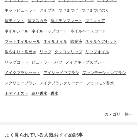
ホットビューラー
アイプチ
つけまつげ
つけまつげのり
眉ティント
眉マスカラ
眉毛テンプレート
マニキュア
ネイルシール
ネイルトップコート
ネイルベースコート
フットネイルシール
ネイルオイル
除光液
ネイルケアセット
爪やすり・爪磨き
リップ
クレヨンリップ
リップオイル
リップコート
ビューラー
パフ
メイクキープスプレー
メイクブラシセット
アイシャドウブラシ
ファンデーションブラシ
スクリューブラシ
メイクブラシクリーナー
フェロモン香水
ボディミスト
練り香水
香水
カテゴリ一覧へ
よく見られている人気おすすめ記事