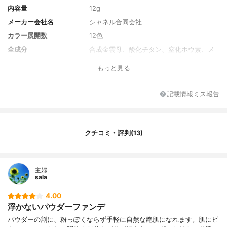
内容量
12g
メーカー会社名
シャネル合同会社
カラー展開数
12色
全成分
合成金雲母、酸化チタン、窒化ホウ素、メ
トキシケイヒ酸オクチル、（ビニルジメチ
もっと見る
コン/メチコンシルセスキオキサン）クロス
ポリマー、シリカ、ポリメチルシルセスキ
オキサン、ジメチコン、ナイロン－１２、
記載情報ミス報告
ケイ酸（Ｎａ/Ｋ/Ａｌ）、パーフルオロオク
チルトリエトキシシラン 、水酸化Ａｌ、ミ
リスチン酸Ｍｇ、ソルビン酸Ｋ、デヒドロ
酢酸Ｎａ、クロルフェネシン、香料、セス
クチコミ・評判(13)
キイソステアリン酸ソルビタン、ナイアシ
ンアミド、パール、酢酸トコフェロール、
ステアリン酸、ＢＨＴ、マイカ、酸化鉄
主婦
sala
4.00
浮かないパウダーファンデ
パウダーの割に、粉っぽくならず手軽に自然な艶肌になれます。肌にピ