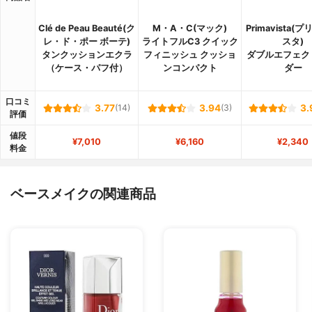
Clé de Peau Beauté(ク
M・A・C(マック)
Primavista(
レ・ド・ポー ボーテ)
ライトフルC3 クイック
スタ)
タンクッションエクラ
フィニッシュ クッショ
ダブルエフェク
（ケース・パフ付）
ンコンパクト
ダー
口コミ
3.77
(14)
3.94
(3)
3.
評価
値段
¥7,010
¥6,160
¥2,340
料金
ベースメイクの関連商品