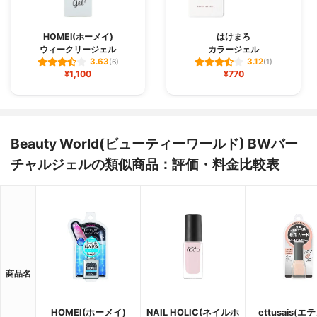
HOMEI(ホーメイ)
はけまろ
ウィークリージェル
カラージェル
3.63
3.12
(6)
(1)
¥1,100
¥770
Beauty World(ビューティーワールド) BWバー
チャルジェルの類似商品：評価・料金比較表
商品名
HOMEI(ホーメイ)
NAIL HOLIC(ネイルホ
ettusais(エ