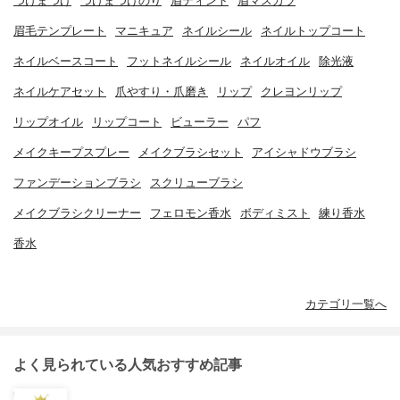
つけまつげ
つけまつげのり
眉ティント
眉マスカラ
眉毛テンプレート
マニキュア
ネイルシール
ネイルトップコート
ネイルベースコート
フットネイルシール
ネイルオイル
除光液
ネイルケアセット
爪やすり・爪磨き
リップ
クレヨンリップ
リップオイル
リップコート
ビューラー
パフ
メイクキープスプレー
メイクブラシセット
アイシャドウブラシ
ファンデーションブラシ
スクリューブラシ
メイクブラシクリーナー
フェロモン香水
ボディミスト
練り香水
香水
カテゴリ一覧へ
よく見られている人気おすすめ記事