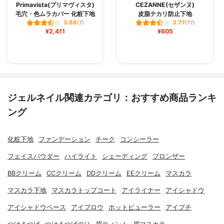
Primavista(プリマヴィスタ)
CEZANNE(セザンヌ)
毛穴・色ムラカバー 化粧下地
皮脂テカリ防止下地
3.68
3.77
(7)
(77)
¥2,411
¥605
ジェルネイル関連カテゴリ：おすすめ商品ランキ
ング
化粧下地
ファンデーション
チーク
コンシーラー
フェイスパウダー
ハイライト
シェーディング
ブロンザー
BBクリーム
CCクリーム
DDクリーム
EEクリーム
マスカラ
マスカラ下地
マスカラトップコート
アイライナー
アイシャドウ
アイシャドウベース
アイブロウ
ホットビューラー
アイプチ