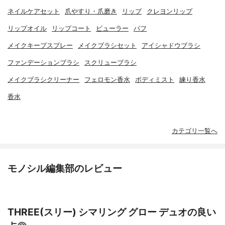
ネイルケアセット
爪やすり・爪磨き
リップ
クレヨンリップ
リップオイル
リップコート
ビューラー
パフ
メイクキープスプレー
メイクブラシセット
アイシャドウブラシ
ファンデーションブラシ
スクリューブラシ
メイクブラシクリーナー
フェロモン香水
ボディミスト
練り香水
香水
カテゴリ一覧へ
モノシル編集部のレビュー
THREE(スリー) シマリング グロー デュオの良い