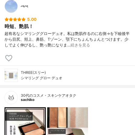
ぺぺ
5.00
時短、艶肌！
超有名なシマリンググローデュオ。私は艶肌作るのに右側→を下瞼後半
から目尻、頬上、鼻筋、Tゾーン、顎下にちょんちょんとつけます。少
しでよく伸びるし、艶っ艶になりま…
続きを見る
THREE(スリー)
シマリング グロー デュオ
30代のコスメ・スキンケアオタク
sachiko