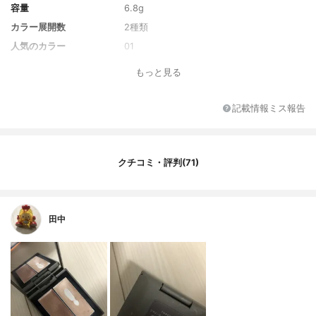
容量
6.8g
カラー展開数
2種類
人気のカラー
01
単色or多色
多色
もっと見る
注目の美容成分
マイカシア脂
記載情報ミス報告
クチコミ・評判(71)
田中