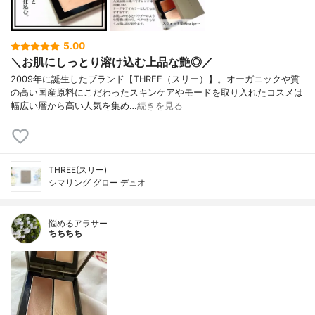
5.00
＼お肌にしっとり溶け込む上品な艶◎／
2009年に誕生したブランド【THREE（スリー）】。オーガニックや質
の高い国産原料にこだわったスキンケアやモードを取り入れたコスメは
幅広い層から高い人気を集め…
続きを見る
THREE(スリー)
シマリング グロー デュオ
悩めるアラサー
ちちちち