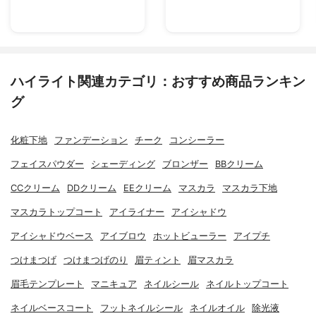
ハイライト関連カテゴリ：おすすめ商品ランキン
グ
化粧下地
ファンデーション
チーク
コンシーラー
フェイスパウダー
シェーディング
ブロンザー
BBクリーム
CCクリーム
DDクリーム
EEクリーム
マスカラ
マスカラ下地
マスカラトップコート
アイライナー
アイシャドウ
アイシャドウベース
アイブロウ
ホットビューラー
アイプチ
つけまつげ
つけまつげのり
眉ティント
眉マスカラ
眉毛テンプレート
マニキュア
ネイルシール
ネイルトップコート
ネイルベースコート
フットネイルシール
ネイルオイル
除光液