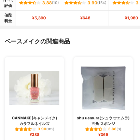
3.88
(10)
3.90
(154)
3
評価
値段
¥5,390
¥648
¥1,980
料金
ベースメイクの関連商品
CANMAKE(キャンメイク)
shu uemura(シュウ ウエムラ)
カラフルネイルズ
五角 スポンジ
3.90
3.88
(105)
(3)
¥388
¥369