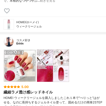
で、本格的なつやつやぷ…
続きを見る
HOMEI(ホーメイ)
ウィークリージェル
コスメ好き
Eririn
5.00
繊細ラメ透け感レッドネイル
HOMEI ウィークリージェルを購入しましたこれ１本で"ぺりっと"はが
せる、なのに長持ちするジェルネイル塗って、固めるだけの簡単2STEP