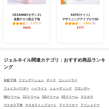
CEZANNE(セザンヌ)
KATE(ケイト)
皮脂テカリ防止下地
デザイニングアイブロウ3D
3.77
3.90
(77)
(176)
¥605
¥777
ジェルネイル関連カテゴリ：おすすめ商品ランキ
ング
化粧下地
ファンデーション
チーク
コンシーラー
フェイスパウダー
ハイライト
シェーディング
ブロンザー
BBクリーム
CCクリーム
DDクリーム
EEクリーム
マスカラ
マスカラ下地
マスカラトップコート
アイライナー
アイシャドウ