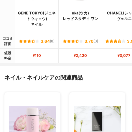
GENE TOKYO(ジェネ
uka(ウカ)
CHANEL(シ
トウキョウ)
レッドスタディ ワン
ヴェルニ
ネイル
口コミ
3.64
(8)
3.70
(3)
3.
評価
値段
¥110
¥2,420
¥3,077
料金
ネイル・ネイルケアの関連商品