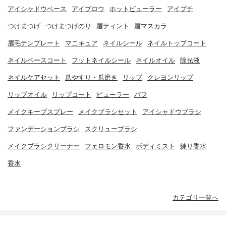
アイシャドウベース
アイブロウ
ホットビューラー
アイプチ
つけまつげ
つけまつげのり
眉ティント
眉マスカラ
眉毛テンプレート
マニキュア
ネイルシール
ネイルトップコート
ネイルベースコート
フットネイルシール
ネイルオイル
除光液
ネイルケアセット
爪やすり・爪磨き
リップ
クレヨンリップ
リップオイル
リップコート
ビューラー
パフ
メイクキープスプレー
メイクブラシセット
アイシャドウブラシ
ファンデーションブラシ
スクリューブラシ
メイクブラシクリーナー
フェロモン香水
ボディミスト
練り香水
香水
カテゴリ一覧へ