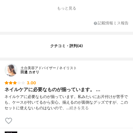
プーンキューティクルプッシャー、甘皮爪
もっと見る
切り、爪切り、キューティクルプッシャ
ー、セパレータ×2、ボックス
製造元
中国
記載情報ミス報告
クチコミ・評判(4)
土台美容アドバイザー / ネイリスト
田邉 カオリ
3.00
ネイルケアに必要なものが揃っています。 ...
ネイルケアに必要なものが揃っています。私みたいにお片付けが苦手で
も、ケースが付いてるから安心。揃えるのが面倒なグッズですが、この
セットに使えないものはないので、…
続きを見る