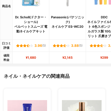
商品名
Dr. Scholl(ドクター・
Panasonic(パナソニッ
DDC
ショール)
ク)
ネイルファイル
ベルベットスムーズ 電
ネイルケア ES-WC20
ト 4色スポンジ
動ネイルケアキット
ルガラス製 100
リット 爪磨き
口コミ
3.96
(5)
3.88
(5)
3
評価
値段
¥1,680
¥2,145
¥299
料金
ネイル・ネイルケアの関連商品