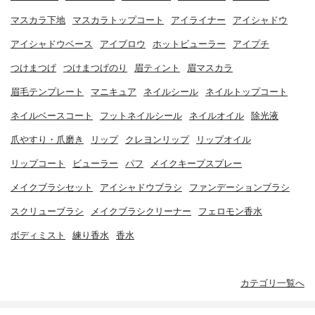
マスカラ下地
マスカラトップコート
アイライナー
アイシャドウ
アイシャドウベース
アイブロウ
ホットビューラー
アイプチ
つけまつげ
つけまつげのり
眉ティント
眉マスカラ
眉毛テンプレート
マニキュア
ネイルシール
ネイルトップコート
ネイルベースコート
フットネイルシール
ネイルオイル
除光液
爪やすり・爪磨き
リップ
クレヨンリップ
リップオイル
リップコート
ビューラー
パフ
メイクキープスプレー
メイクブラシセット
アイシャドウブラシ
ファンデーションブラシ
スクリューブラシ
メイクブラシクリーナー
フェロモン香水
ボディミスト
練り香水
香水
カテゴリ一覧へ