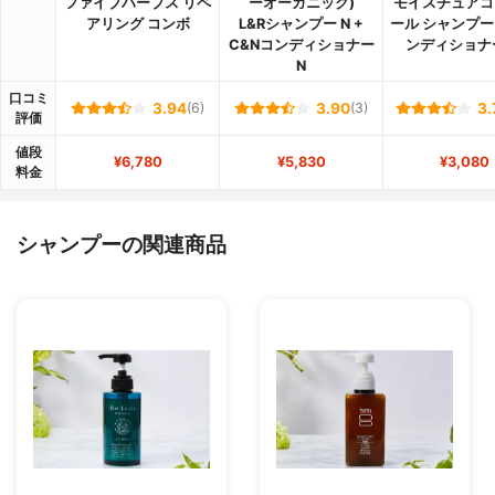
ファイブハーブス リペ
ーオーガニック)
モイスチュアコ
アリング コンボ
L&Rシャンプー N +
ール シャンプー
C&Nコンディショナー
ンディショナ
N
口コミ
3.94
(6)
3.90
(3)
3.
評価
値段
¥6,780
¥5,830
¥3,080
料金
シャンプーの関連商品