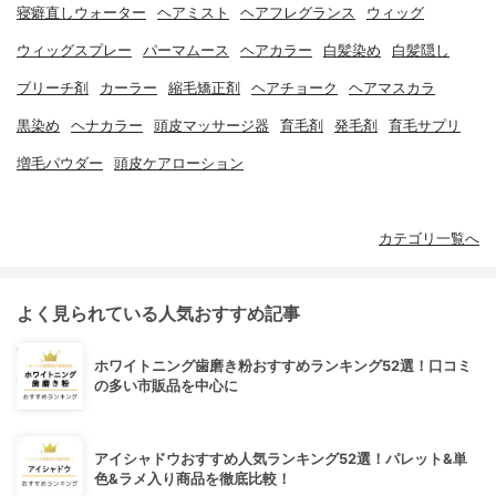
寝癖直しウォーター
ヘアミスト
ヘアフレグランス
ウィッグ
ウィッグスプレー
パーマムース
ヘアカラー
白髪染め
白髪隠し
ブリーチ剤
カーラー
縮毛矯正剤
ヘアチョーク
ヘアマスカラ
黒染め
ヘナカラー
頭皮マッサージ器
育毛剤
発毛剤
育毛サプリ
増毛パウダー
頭皮ケアローション
カテゴリ一覧へ
よく見られている人気おすすめ記事
ホワイトニング歯磨き粉おすすめランキング52選！口コミ
の多い市販品を中心に
アイシャドウおすすめ人気ランキング52選！パレット&単
色&ラメ入り商品を徹底比較！