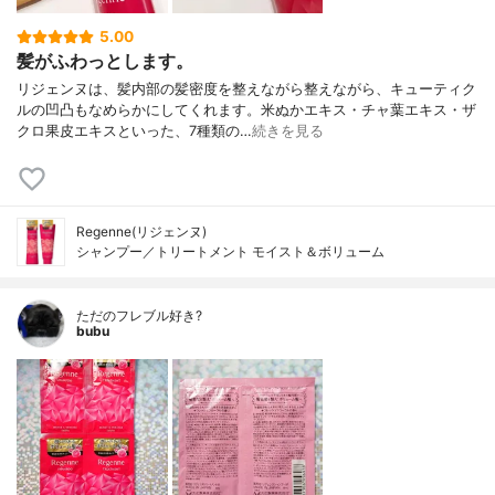
豆乳発酵液、タウリン、コプチスチネンシ
5.00
ス根茎エキス、キハダ樹皮エキス、マヨラ
髪がふわっとします。
ナ葉エキス、加水分解ケラチン(羊毛)、イソ
ステアロイル加水分解シルク、ダイマージ
リジェンヌは、髪内部の髪密度を整えながら整えながら、キューティク
リノール酸(フィトステリル/イソステアリ
ルの凹凸もなめらかにしてくれます。米ぬかエキス・チャ葉エキス・ザ
ル/セチル/ステアリル/ベヘニル)、シロキク
クロ果皮エキスといった、7種類の…
続きを見る
ラゲ多糖体、ベタイン、ラウロイルグルタ
ミン酸ジ(フィトステリル/オクチルドデシ
ル) 、BG、乳酸、セタノール、ステアリル
アルコール、イソステアリン酸、イソプロ
パノール、エタノール、安息香酸Na、香料
Regenne(リジェンヌ)
シャンプー／トリートメント モイスト＆ボリューム
ただのフレブル好き?
bubu