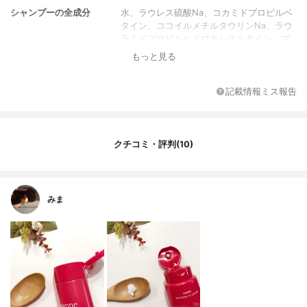
シャンプーの全成分
水、ラウレス硫酸Na、コカミドプロピルベ
タイン、ココイルメチルタウリンNa、ラウ
ラミドプロピルヒドロキシスルタイン、プ
ルーン分解物、アリストテリアチレンシス
もっと見る
果実エキス、ザクロ果皮エキス、コメヌカ
エキス、チャ葉エキス、乳酸桿菌/豆乳発酵
液、タウリン、コプチスチネンシス根茎エ
記載情報ミス報告
キス、キハダ樹皮エキス、マヨラナ葉エキ
ス、加水分解ケラチン(羊毛)、リンゴ酸、P
CA-Na、BG、ヒドロキシプロピルグアーヒ
ドロキシプロピルトリモニウムクロリド、
クチコミ・評判(10)
ポリクオタニウム-10、コカミドMEA、メチ
ルグルセス-20、ジステアリン酸PEG-15
0、セテアレス-60ミリスチルグリコール、
エタノール、塩化Na、EDTA-2Na、安息香
みま
酸Na、サリチル酸、メチルパラベン、香料
コンディショナーの全成
グリセリン、セテアリルアルコール、ベヘ
分
ントリモニウムクロリド、ワセリン、アボ
カド油、ステアロキシプロピルトリモニウ
ムクロリド、イソステアリン酸イソステア
リル、プルーン分解物、アリストテリアチ
レンシス果実エキス、ザクロ果皮エキス、
コメヌカエキス、チャ葉エキス、乳酸桿菌/