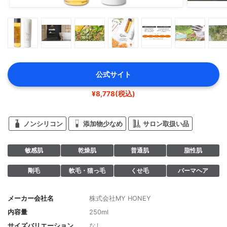
公式サイト
¥8,778(税込)
ノンシリコン
添加物少なめ
サロン取扱い品
敏感肌
乾燥肌
普通肌
脂性肌
剛毛
軟毛・猫っ毛
くせ毛
パーマヘア
メーカー会社名
株式会社MY HONEY
内容量
250ml
サイズバリエーション
なし