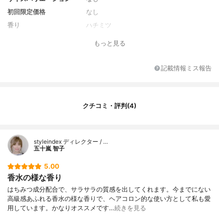
初回限定価格
なし
香り
ハチミツ
全成分
水・ハチミツ・ラウラミドプロピルベタイ
もっと見る
ン・PCAイソステアリン酸PEG-40水添ヒマ
シ油・ココアンホ酢酸Na・ココイルメチル
タウリンNa・ココイルイセチオン酸Na・セ
記載情報ミス報告
テアレス-60ミリスチルグリコール・PCA-
Na・香料・ポリクオタニウム-10・セラミ
ドNG・メリッサ葉エキス・アカヤジオウ根
エキス・オタネニンジン根エキス・ヒオウ
クチコミ・評判(4)
ギエキス・ボタンエキス・ダイズ種子エキ
ス・シャクヤク根エキス・ヒキオコシ葉/茎
エキス・キラヤ樹皮エキス・チャ葉エキ
ス・加水分解ハトムギ種子・ムクロジエキ
styleindex ディレクター / …
五十嵐 智子
ス・グリチルリチン酸2K・カンゾウ根エキ
ス・ヤシ脂肪酸・リンゴ酸・イセチオン酸N
5.00
a・トコフェロール・エタノール・ダイズ
香水の様な香り
油・BG・ベヘニルアルコール・ペンタステ
アリン酸ポリグリセリル-10・ステアロイル
はちみつ成分配合で、サラサラの質感を出してくれます。今までにない
ラクチレートNa・アルギニン・フィチン
高級感あふれる香水の様な香りで、ヘアコロン的な使い方として私も愛
酸・酸化銀・安息香酸Na
用しています。かなりオススメです…
続きを見る