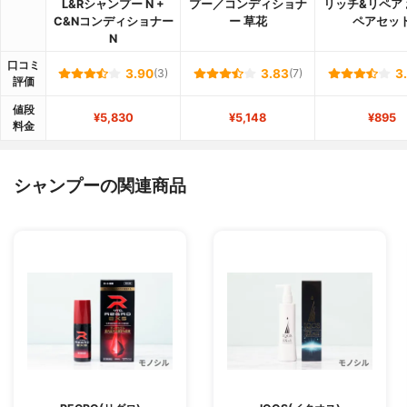
L&Rシャンプー N +
プー／コンディショナ
リッチ&リペア
C&Nコンディショナー
ー 草花
ペアセッ
N
口コミ
3.90
(3)
3.83
(7)
3
評価
値段
¥5,830
¥5,148
¥895
料金
シャンプーの関連商品