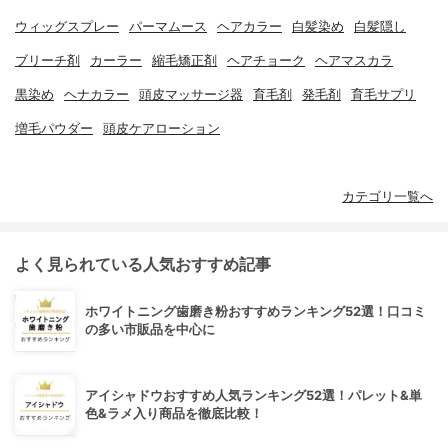
ウィッグスプレー
パーマムース
ヘアカラー
白髪染め
白髪隠し
ブリーチ剤
カーラー
縮毛矯正剤
ヘアチョーク
ヘアマスカラ
黒染め
ヘナカラー
頭皮マッサージ器
育毛剤
発毛剤
育毛サプリ
増毛パウダー
頭皮ケアローション
カテゴリ一覧へ
よく見られている人気おすすめ記事
ホワイトニング歯磨き粉おすすめランキング52選！口コミ
の多い市販品を中心に
アイシャドウおすすめ人気ランキング52選！パレット&単
色&ラメ入り商品を徹底比較！