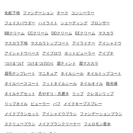
化粧下地
ファンデーション
チーク
コンシーラー
フェイスパウダー
ハイライト
シェーディング
ブロンザー
BBクリーム
CCクリーム
DDクリーム
EEクリーム
マスカラ
マスカラ下地
マスカラトップコート
アイライナー
アイシャドウ
アイシャドウベース
アイブロウ
ホットビューラー
アイプチ
つけまつげ
つけまつげのり
眉ティント
眉マスカラ
眉毛テンプレート
マニキュア
ネイルシール
ネイルトップコート
ネイルベースコート
フットネイルシール
ネイルオイル
除光液
ネイルケアセット
爪やすり・爪磨き
リップ
クレヨンリップ
リップオイル
ビューラー
パフ
メイクキープスプレー
メイクブラシセット
アイシャドウブラシ
ファンデーションブラシ
スクリューブラシ
メイクブラシクリーナー
フェロモン香水