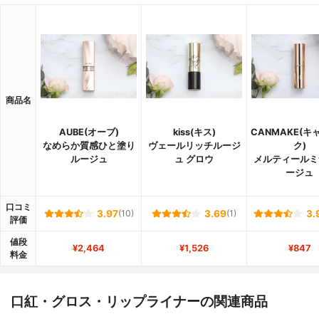
商品名
AUBE(オーブ)
kiss(キス)
CANMAKE(キ
なめらか質感ひと塗り
ヴェールリッチルージ
ク)
ルージュ
ュ グロウ
メルティールミ
ージュ
口コミ
3.97
(10)
3.69
(1)
3.
評価
値段
¥2,464
¥1,526
¥847
料金
口紅・グロス・リップライナーの関連商品