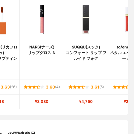
SH(リカフロ
NARS(ナーズ)
SUQQU(スック)
to/one(
ュ)
リップグロス Ｎ
コンフォート リップ フ
ペタル エッセ
リブティン
ルイド フォグ
ー バ
3.63
(26)
3.60
(4)
3.61
(5)
48
¥3,080
¥4,750
¥2,7