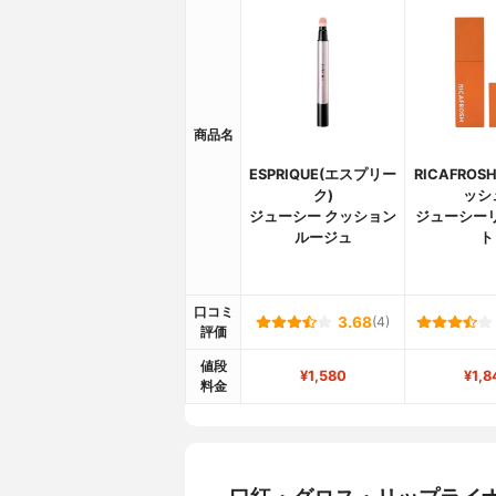
商品名
ESPRIQUE(エスプリー
RICAFRO
ク)
ッシ
ジューシー クッション
ジューシー
ルージュ
ト
口コミ
3.68
(4)
評価
値段
¥1,580
¥1,8
料金