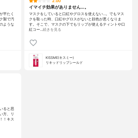
2.00
イマイチ効果がありません…。
が平たく
マスクをしていると口紅やグロスを使えない…。でもマス
ク製で汚
クを取った時、口紅やグロスがないと顔色が悪くなりま
のような
す。そこで、マスクの下でもリップが使えるティントや口
紅コー…
続きを見る
KISSME(キスミー)
リキッドリップシールド
いると思
い方、リ
！！キス