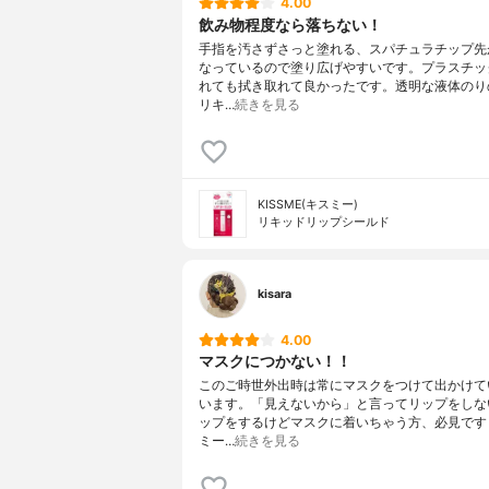
4.00
飲み物程度なら落ちない！
手指を汚さずさっと塗れる、スパチュラチップ先
なっているので塗り広げやすいです。プラスチッ
れても拭き取れて良かったです。透明な液体のり
リキ…
続きを見る
KISSME(キスミー)
リキッドリップシールド
kisara
4.00
マスクにつかない！！
このご時世外出時は常にマスクをつけて出かけて
います。「見えないから」と言ってリップをしな
ップをするけどマスクに着いちゃう方、必見です
ミー…
続きを見る