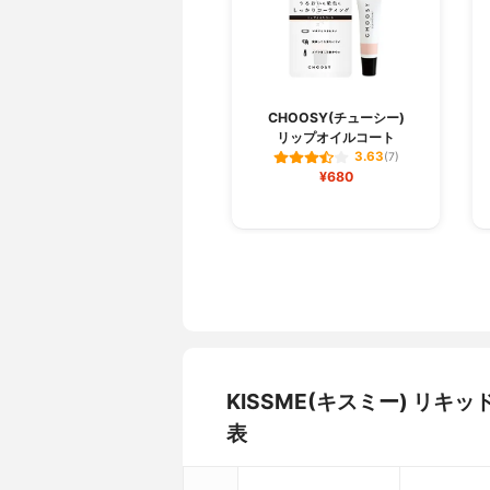
CHOOSY(チューシー)
リップオイルコート
3.63
(7)
¥680
KISSME(キスミー) リ
表