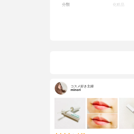
分類
化粧品
コスメ好き主婦
minori