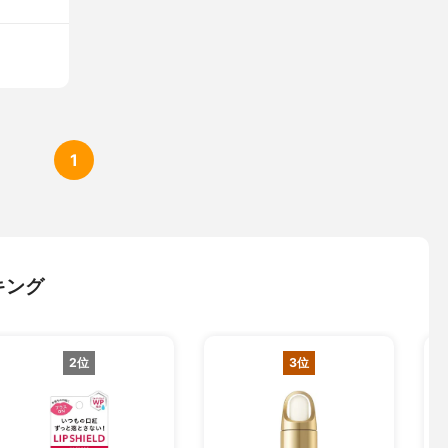
1
キング
2位
3位