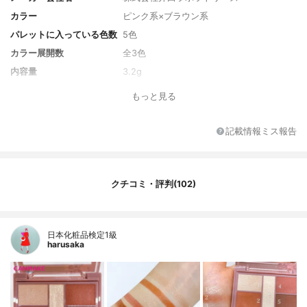
カラー
ピンク系×ブラウン系
パレットに入っている色数
5色
カラー展開数
全3色
内容量
3.2g
もっと見る
記載情報ミス報告
クチコミ・評判(102)
日本化粧品検定1級
harusaka