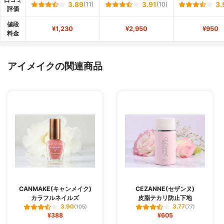
3.89
(11)
3.91
(10)
3.
評価
値段
¥1,230
¥2,950
¥950
料金
アイメイクの関連商品
CANMAKE(キャンメイク)
CEZANNE(セザンヌ)
カラフルネイルズ
皮脂テカリ防止下地
3.90
3.77
(105)
(77)
¥388
¥605