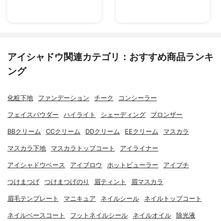
アイシャドウ関連カテゴリ：おすすめ商品ランキ
ング
化粧下地
ファンデーション
チーク
コンシーラー
フェイスパウダー
ハイライト
シェーディング
ブロンザー
BBクリーム
CCクリーム
DDクリーム
EEクリーム
マスカラ
マスカラ下地
マスカラトップコート
アイライナー
アイシャドウベース
アイブロウ
ホットビューラー
アイプチ
つけまつげ
つけまつげのり
眉ティント
眉マスカラ
眉毛テンプレート
マニキュア
ネイルシール
ネイルトップコート
ネイルベースコート
フットネイルシール
ネイルオイル
除光液