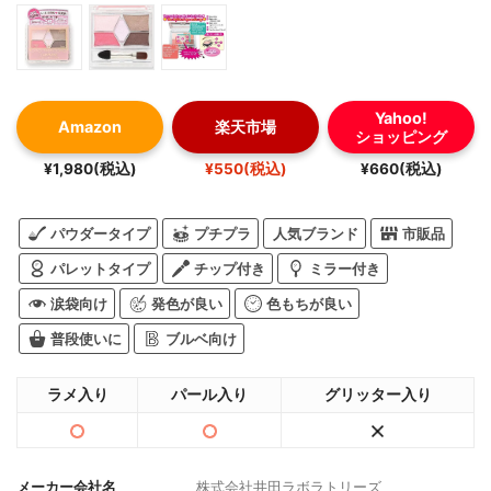
Yahoo!
Amazon
楽天市場
ショッピング
¥1,980(税込)
¥550(税込)
¥660(税込)
パウダータイプ
プチプラ
人気ブランド
市販品
パレットタイプ
チップ付き
ミラー付き
涙袋向け
発色が良い
色もちが良い
普段使いに
ブルベ向け
ラメ入り
パール入り
グリッター入り
メーカー会社名
株式会社井田ラボラトリーズ