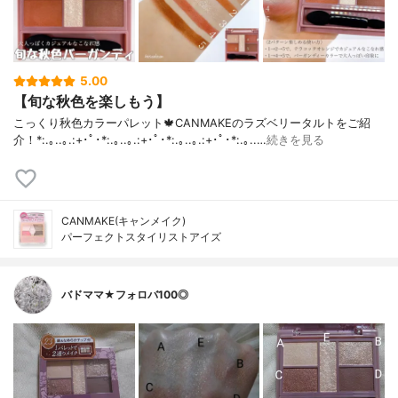
5.00
【旬な秋色を楽しもう】
こっくり秋色カラーパレット🍁CANMAKEのラズベリータルトをご紹
介！*:.｡..｡.:+･ﾟ･*:.｡..｡.:+･ﾟ･*:.｡..｡.:+･ﾟ･*:.｡..…
続きを見る
CANMAKE(キャンメイク)
パーフェクトスタイリストアイズ
バドママ★フォロバ100◎