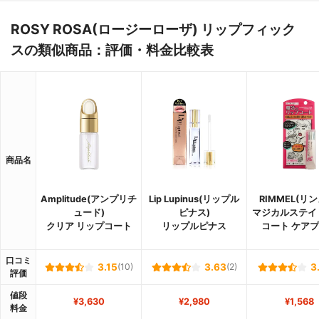
ROSY ROSA(ロージーローザ) リップフィック
スの類似商品：評価・料金比較表
商品名
Amplitude(アンプリチ
Lip Lupinus(リップル
RIMMEL(リ
ュード)
ピナス)
マジカルステイ
クリア リップコート
リップルピナス
コート ケア
口コミ
3.15
(10)
3.63
(2)
3
評価
値段
¥3,630
¥2,980
¥1,568
料金