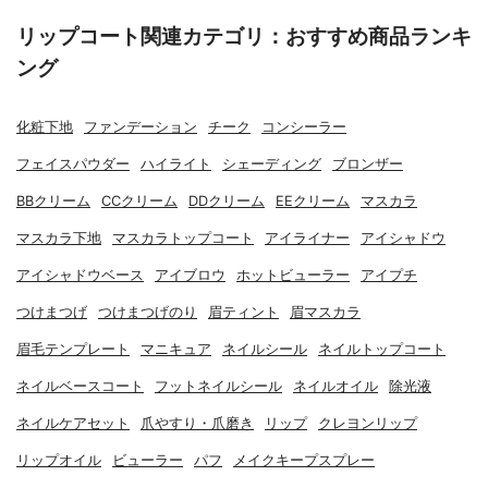
リップコート関連カテゴリ：おすすめ商品ランキ
ング
化粧下地
ファンデーション
チーク
コンシーラー
フェイスパウダー
ハイライト
シェーディング
ブロンザー
BBクリーム
CCクリーム
DDクリーム
EEクリーム
マスカラ
マスカラ下地
マスカラトップコート
アイライナー
アイシャドウ
アイシャドウベース
アイブロウ
ホットビューラー
アイプチ
つけまつげ
つけまつげのり
眉ティント
眉マスカラ
眉毛テンプレート
マニキュア
ネイルシール
ネイルトップコート
ネイルベースコート
フットネイルシール
ネイルオイル
除光液
ネイルケアセット
爪やすり・爪磨き
リップ
クレヨンリップ
リップオイル
ビューラー
パフ
メイクキープスプレー