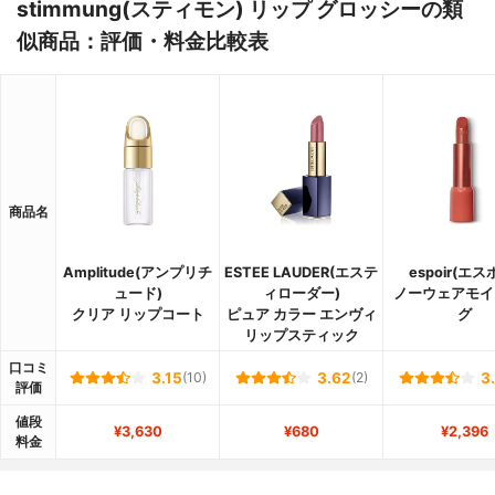
stimmung(スティモン) リップ グロッシーの類
似商品：評価・料金比較表
商品名
Amplitude(アンプリチ
ESTEE LAUDER(エステ
espoir(エス
ュード)
ィローダー)
ノーウェアモイ
クリア リップコート
ピュア カラー エンヴィ
グ
リップスティック
口コミ
3.15
(10)
3.62
(2)
3
評価
値段
¥3,630
¥680
¥2,396
料金