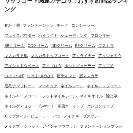
リップコート関連カテゴリ：おすすめ商品ランキ
ング
化粧下地
ファンデーション
チーク
コンシーラー
フェイスパウダー
ハイライト
シェーディング
ブロンザー
BBクリーム
CCクリーム
DDクリーム
EEクリーム
マスカラ
マスカラ下地
マスカラトップコート
アイライナー
アイシャドウ
アイシャドウベース
アイブロウ
ホットビューラー
アイプチ
つけまつげ
つけまつげのり
眉ティント
眉マスカラ
眉毛テンプレート
マニキュア
ネイルシール
ネイルトップコート
ネイルベースコート
フットネイルシール
ネイルオイル
除光液
ネイルケアセット
爪やすり・爪磨き
リップ
クレヨンリップ
リップオイル
ビューラー
パフ
メイクキープスプレー
メイクブラシセット
アイシャドウブラシ
ファンデーションブラシ