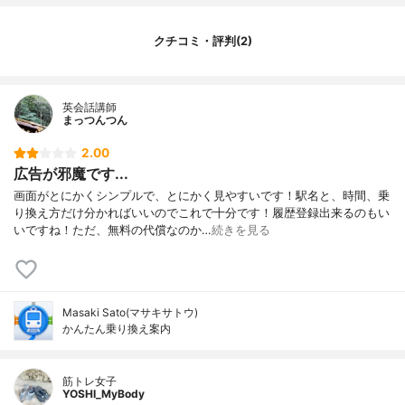
クチコミ・評判(2)
英会話講師
まっつんつん
2.00
広告が邪魔です...
画面がとにかくシンプルで、とにかく見やすいです！駅名と、時間、乗
り換え方だけ分かればいいのでこれで十分です！履歴登録出来るのもい
いですね！ただ、無料の代償なのか…
続きを見る
Masaki Sato(マサキサトウ)
かんたん乗り換え案内
筋トレ女子
YOSHI_MyBody