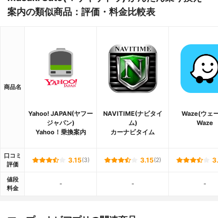
案内の類似商品：評価・料金比較表
商品名
Yahoo! JAPAN(ヤフー
NAVITIME(ナビタイ
Waze(ウェ
ジャパン)
ム)
Waze
Yahoo！乗換案内
カーナビタイム
口コミ
3.15
(3)
3.15
(2)
3
評価
値段
-
-
-
料金