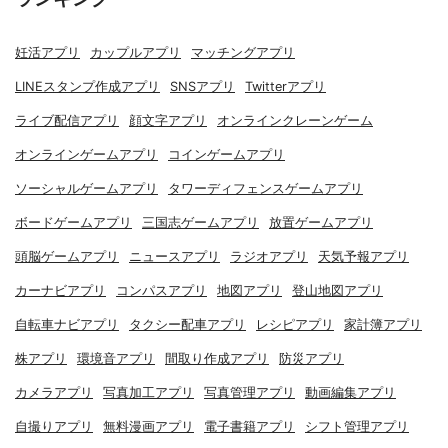
妊活アプリ
カップルアプリ
マッチングアプリ
LINEスタンプ作成アプリ
SNSアプリ
Twitterアプリ
ライブ配信アプリ
顔文字アプリ
オンラインクレーンゲーム
オンラインゲームアプリ
コインゲームアプリ
ソーシャルゲームアプリ
タワーディフェンスゲームアプリ
ボードゲームアプリ
三国志ゲームアプリ
放置ゲームアプリ
頭脳ゲームアプリ
ニュースアプリ
ラジオアプリ
天気予報アプリ
カーナビアプリ
コンパスアプリ
地図アプリ
登山地図アプリ
自転車ナビアプリ
タクシー配車アプリ
レシピアプリ
家計簿アプリ
株アプリ
環境音アプリ
間取り作成アプリ
防災アプリ
カメラアプリ
写真加工アプリ
写真管理アプリ
動画編集アプリ
自撮りアプリ
無料漫画アプリ
電子書籍アプリ
シフト管理アプリ