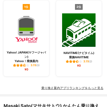
1位
2位
Yahoo! JAPAN(ヤフージャパ
NAVITIME(ナビタイム)
ン)
乗換NAVITIME
Yahoo！乗換案内
3.15
(2)
3.15
(3)
¥0
¥0
乗り換え案内アプリランキングをもっと見る
Masaki Sato(マサキサトウ) かんたん乗り換え