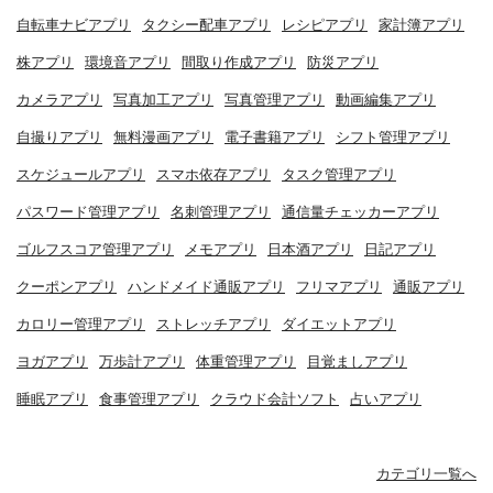
自転車ナビアプリ
タクシー配車アプリ
レシピアプリ
家計簿アプリ
株アプリ
環境音アプリ
間取り作成アプリ
防災アプリ
カメラアプリ
写真加工アプリ
写真管理アプリ
動画編集アプリ
自撮りアプリ
無料漫画アプリ
電子書籍アプリ
シフト管理アプリ
スケジュールアプリ
スマホ依存アプリ
タスク管理アプリ
パスワード管理アプリ
名刺管理アプリ
通信量チェッカーアプリ
ゴルフスコア管理アプリ
メモアプリ
日本酒アプリ
日記アプリ
クーポンアプリ
ハンドメイド通販アプリ
フリマアプリ
通販アプリ
カロリー管理アプリ
ストレッチアプリ
ダイエットアプリ
ヨガアプリ
万歩計アプリ
体重管理アプリ
目覚ましアプリ
睡眠アプリ
食事管理アプリ
クラウド会計ソフト
占いアプリ
カテゴリ一覧へ