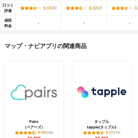
口コミ
3.15
(3)
3.12
(2)
3
評価
値段
-
-
-
料金
マップ・ナビアプリの関連商品
Pairs
タップル
（ペアーズ）
tapple(タップル)
4.10
4.17
(246)
(172)