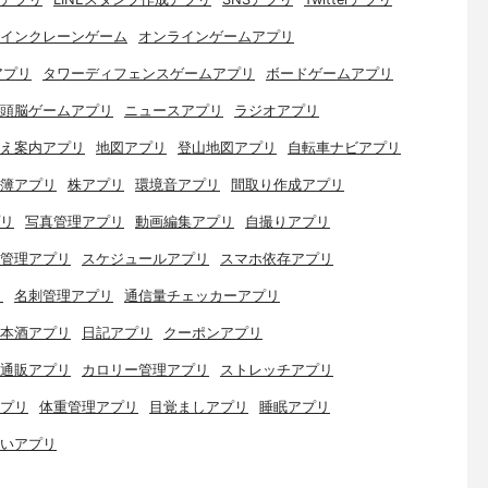
インクレーンゲーム
オンラインゲームアプリ
アプリ
タワーディフェンスゲームアプリ
ボードゲームアプリ
頭脳ゲームアプリ
ニュースアプリ
ラジオアプリ
え案内アプリ
地図アプリ
登山地図アプリ
自転車ナビアプリ
簿アプリ
株アプリ
環境音アプリ
間取り作成アプリ
リ
写真管理アプリ
動画編集アプリ
自撮りアプリ
管理アプリ
スケジュールアプリ
スマホ依存アプリ
リ
名刺管理アプリ
通信量チェッカーアプリ
本酒アプリ
日記アプリ
クーポンアプリ
通販アプリ
カロリー管理アプリ
ストレッチアプリ
プリ
体重管理アプリ
目覚ましアプリ
睡眠アプリ
いアプリ