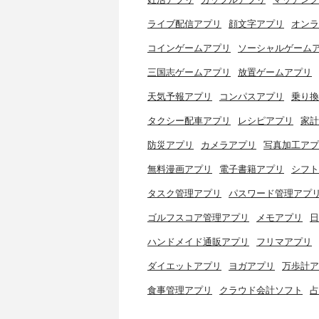
ライブ配信アプリ
顔文字アプリ
オンラ
コインゲームアプリ
ソーシャルゲーム
三国志ゲームアプリ
放置ゲームアプリ
天気予報アプリ
コンパスアプリ
乗り換
タクシー配車アプリ
レシピアプリ
家計
防災アプリ
カメラアプリ
写真加工アプ
無料漫画アプリ
電子書籍アプリ
シフト
タスク管理アプリ
パスワード管理アプ
ゴルフスコア管理アプリ
メモアプリ
日
ハンドメイド通販アプリ
フリマアプリ
ダイエットアプリ
ヨガアプリ
万歩計ア
食事管理アプリ
クラウド会計ソフト
占