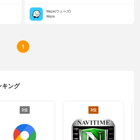
Waze(ウェーズ)
Waze
1
ンキング
2位
3位