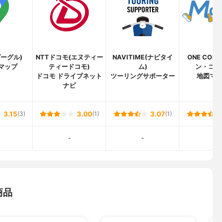
(グーグル)
NTTドコモ(エヌティー
NAVITIME(ナビタイ
ONE COM
e マップ
ティードコモ)
ム)
ン・コン
ドコモ ドライブネット
ツーリングサポーター
地図マ
ナビ
3.15
(3)
3.00
(1)
3.07
(1)
-
-
-
商品