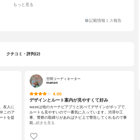
もっと見る
記載情報ミス報告
クチコミ・評判(2)
空間コーディネーター
manon
4.00
デザインとルート案内が見やすくて好み
、友人に
wazeは他のカーナビアプリと比べてデザインがポップで、
🌸このア
ルートも見やすいので一番気に入っています。渋滞や工
ートを提
事、警察の取締りがあればナビ上で警告してくれるので事
前…
続きを見る