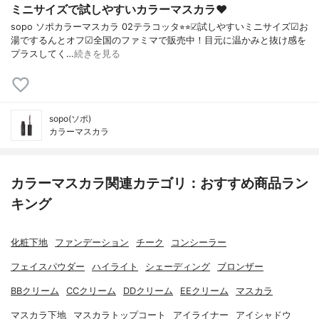
ミニサイズで試しやすいカラーマスカラ♥︎
sopo ソポカラーマスカラ 02テラコッタ⭐︎⭐︎☑︎試しやすいミニサイズ☑︎お
湯でするんとオフ☑︎全国のファミマで販売中！目元に温かみと抜け感を
プラスしてく…
続きを見る
sopo(ソポ)
カラーマスカラ
カラーマスカラ関連カテゴリ：おすすめ商品ラン
キング
化粧下地
ファンデーション
チーク
コンシーラー
フェイスパウダー
ハイライト
シェーディング
ブロンザー
BBクリーム
CCクリーム
DDクリーム
EEクリーム
マスカラ
マスカラ下地
マスカラトップコート
アイライナー
アイシャドウ