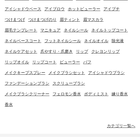
アイシャドウベース
アイブロウ
ホットビューラー
アイプチ
つけまつげ
つけまつげのり
眉ティント
眉マスカラ
眉毛テンプレート
マニキュア
ネイルシール
ネイルトップコート
ネイルベースコート
フットネイルシール
ネイルオイル
除光液
ネイルケアセット
爪やすり・爪磨き
リップ
クレヨンリップ
リップオイル
リップコート
ビューラー
パフ
メイクキープスプレー
メイクブラシセット
アイシャドウブラシ
ファンデーションブラシ
スクリューブラシ
メイクブラシクリーナー
フェロモン香水
ボディミスト
練り香水
香水
カテゴリ一覧へ