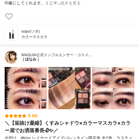
印象にしてくれます。ミニマ…
続きを見る
sopo(ソポ)
カラーマスカラ
MAQUIA公式インフルエンサー・コスメ…
｜ほなみ｜
5.00
＼【垢抜け凝縮】くすみシャドウ×カラーマスカラ×カラ
ー眉でお洒落番長🥀✨／
今回は、#kiss レイヤードアイズバレンタイン限定色 全2色、ラスティ