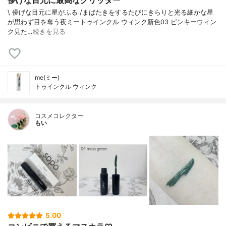
儚げな目元に最高なグリッター
\ 儚げな目元に星がふる /⁡⁡まばたきをするたびにきらりと光る細かな星
が思わず目を奪う夜⁡⁡⁡ミートゥインクル ウィンク新色03 ピンキーウィン
ク⁡⁡⁡⁡見た…
続きを見る
me(ミー)
トゥインクル ウィンク
コスメコレクター
もい
5.00