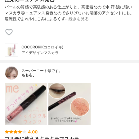
パールの質感で高級感のある仕上がりと、高密着なので水·汗·涙に強い
マスカラ😊ニュアンス発色なのでさりげないお洒落のアクセントにも。
速乾性でよれやにじみによるくず…
続きを見る
COCOROIKI(ココロイキ)
アイデザインマスカラ
スーパーニート母です。
ももを。
4.00
マルチに使えるキラキラマスカラ