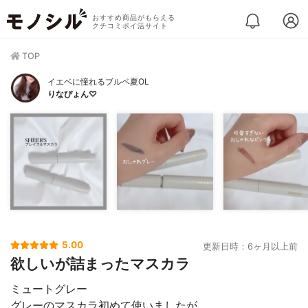
おすすめ商品がもらえる
クチコミポイ活サイト
TOP
イエベに憧れるブルベ夏OL
りなぴょん♡
5.00
更新日時：6ヶ月以上前
欲しいが詰まったマスカラ
ミュートグレー
グレーのマスカラ初めて使いましたが