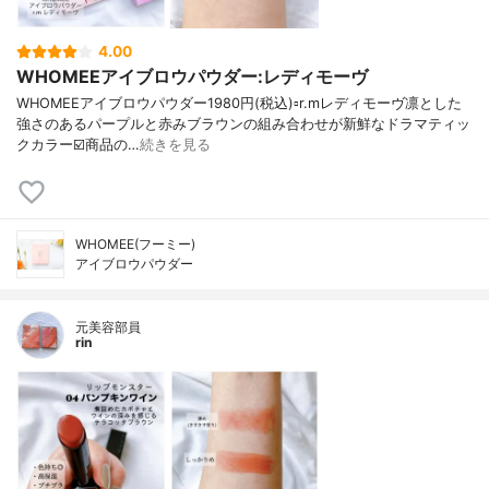
4.00
WHOMEEアイブロウパウダー:レディモーヴ
WHOMEEアイブロウパウダー1980円(税込)▫️r.mレディモーヴ凛とした
強さのあるパープルと赤みブラウンの組み合わせが新鮮なドラマティッ
クカラー☑️商品の…
続きを見る
WHOMEE(フーミー)
アイブロウパウダー
元美容部員
rin