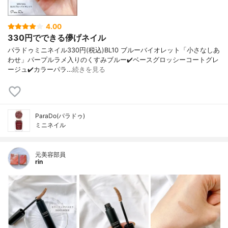
4.00
330円でできる儚げネイル
パラドゥミニネイル330円(税込)BL10 ブルーバイオレット「小さなしあ
わせ」パープルラメ入りのくすみブルー✔️ベースグロッシーコートグレ
ージュ✔️カラーパラ…
続きを見る
ParaDo(パラドゥ)
ミニネイル
元美容部員
rin