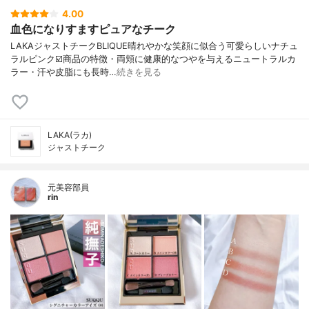
4.00
血色になりすますピュアなチーク
LAKAジャストチークBLIQUE晴れやかな笑顔に似合う可愛らしいナチュ
ラルピンク☑️商品の特徴・両頬に健康的なつやを与えるニュートラルカ
ラー・汗や皮脂にも長時…
続きを見る
LAKA(ラカ)
ジャストチーク
元美容部員
rin