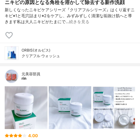
ニキビの原因となる角栓を溶かして除去する新作洗顔
新しくなったニキビケアシリーズ『クリアフルシリーズ』はくり返すニ
キビ※1と毛穴詰まり※2をケアし、みずみずしく清潔な垢抜け肌へと導
きます私は大人ニキビがたまにで…
続きを見る
ORBIS(オルビス)
クリアフル ウォッシュ
元美容部員
rin
4.00