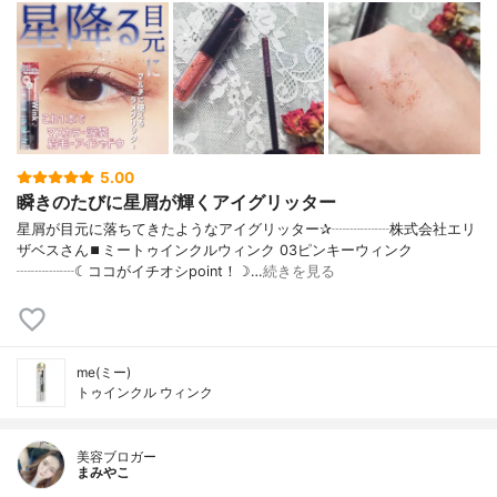
5.00
瞬きのたびに星屑が輝くアイグリッター
星屑が目元に落ちてきたようなアイグリッター✰┈┈┈┈株式会社エリ
ザベスさん⏹ミートゥインクルウィンク 03ピンキーウィンク
┈┈┈┈☾ココがイチオシpoint！☽…
続きを見る
me(ミー)
トゥインクル ウィンク
美容ブロガー
まみやこ