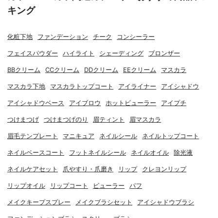
キング
化粧下地
ファンデーション
チーク
コンシーラー
フェイスパウダー
ハイライト
シェーディング
ブロンザー
BBクリーム
CCクリーム
DDクリーム
EEクリーム
マスカラ
マスカラ下地
マスカラトップコート
アイライナー
アイシャドウ
アイシャドウベース
アイブロウ
ホットビューラー
アイプチ
つけまつげ
つけまつげのり
眉ティント
眉マスカラ
眉毛テンプレート
マニキュア
ネイルシール
ネイルトップコート
ネイルベースコート
フットネイルシール
ネイルオイル
除光液
ネイルケアセット
爪やすり・爪磨き
リップ
クレヨンリップ
リップオイル
リップコート
ビューラー
パフ
メイクキープスプレー
メイクブラシセット
アイシャドウブラシ