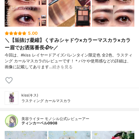
5.00
＼【垢抜け凝縮】くすみシャドウ×カラーマスカラ×カラ
ー眉でお洒落番長🥀✨／
今回は、#kiss レイヤードアイズバレンタイン限定色 全2色、ラスティ
ング カールマスカラのレビューです！＊パケや使用感などの詳細は、
画像に記載してあります…
続きを見る
kiss(キス)
ラスティング カールマスカラ
美容ライター モノシル公式レビューアー
ティンカーベル0908