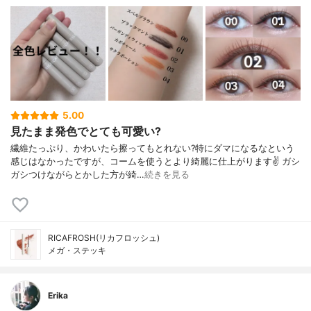
5.00
見たまま発色でとても可愛い?
繊維たっぷり、かわいたら擦ってもとれない?特にダマになるなという
感じはなかったですが、コームを使うとより綺麗に仕上がります✌️ ガシ
ガシつけながらとかした方が綺…
続きを見る
RICAFROSH(リカフロッシュ)
メガ・ステッキ
Erika