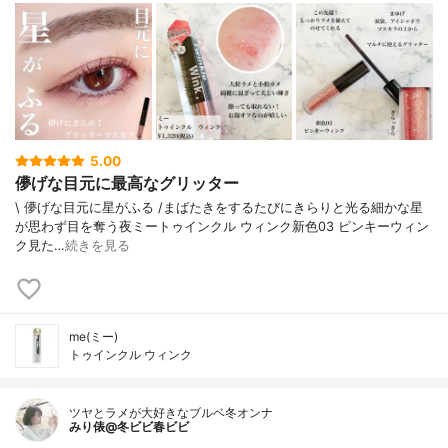
5.00
儚げな目元に最高なグリッター
\ 儚げな目元に星がふる /⁡⁡まばたきをするたびにきらりと光る細かな星
が思わず目を奪う夜⁡⁡⁡ミートゥインクル ウィンク新色03 ピンキーウィン
ク⁡⁡⁡⁡見た…
続きを見る
me(ミー)
トゥインクル ウィンク
ツヤとラメが大好きなブルベ冬オンナ
みり俵@冬ビビ春ビビ