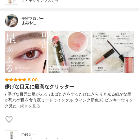
アイデザインマスカラ
美容ブロガー
まみやこ
5.00
儚げな目元に最高なグリッター
\ 儚げな目元に星がふる /⁡⁡まばたきをするたびにきらりと光る細かな星
が思わず目を奪う夜⁡⁡⁡ミートゥインクル ウィンク新色03 ピンキーウィン
ク⁡⁡⁡⁡見た…
続きを見る
me(ミー)