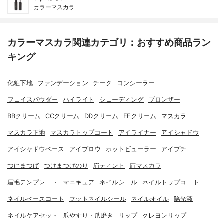
カラーマスカラ
カラーマスカラ関連カテゴリ：おすすめ商品ラン
キング
化粧下地
ファンデーション
チーク
コンシーラー
フェイスパウダー
ハイライト
シェーディング
ブロンザー
BBクリーム
CCクリーム
DDクリーム
EEクリーム
マスカラ
マスカラ下地
マスカラトップコート
アイライナー
アイシャドウ
アイシャドウベース
アイブロウ
ホットビューラー
アイプチ
つけまつげ
つけまつげのり
眉ティント
眉マスカラ
眉毛テンプレート
マニキュア
ネイルシール
ネイルトップコート
ネイルベースコート
フットネイルシール
ネイルオイル
除光液
ネイルケアセット
爪やすり・爪磨き
リップ
クレヨンリップ