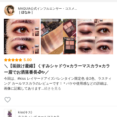
MAQUIA公式インフルエンサー・コスメ…
｜ほなみ｜
5.00
＼【垢抜け凝縮】くすみシャドウ×カラーマスカラ×カラ
ー眉でお洒落番長🥀✨／
今回は、#kiss レイヤードアイズバレンタイン限定色 全2色、ラスティ
ング カールマスカラのレビューです！＊パケや使用感などの詳細は、
画像に記載してあります…
続きを見る
kiss(キス)
ラスティング カールマスカラ