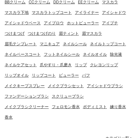
BBクリーム
CCクリーム
DDクリーム
EEクリーム
マスカラ
マスカラ下地
マスカラトップコート
アイライナー
アイシャドウ
アイシャドウベース
アイブロウ
ホットビューラー
アイプチ
つけまつげ
つけまつげのり
眉ティント
眉マスカラ
眉毛テンプレート
マニキュア
ネイルシール
ネイルトップコート
ネイルベースコート
フットネイルシール
ネイルオイル
除光液
ネイルケアセット
爪やすり・爪磨き
リップ
クレヨンリップ
リップオイル
リップコート
ビューラー
パフ
メイクキープスプレー
メイクブラシセット
アイシャドウブラシ
ファンデーションブラシ
スクリューブラシ
メイクブラシクリーナー
フェロモン香水
ボディミスト
練り香水
香水