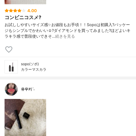
4.00
コンビニコスメ?
お試ししやすいサイズ感✨お値段もお手頃！！Sopoは初購入?パッケー
ジもシンプルでかわいい☺️?ダイアモンドを買ってみました?ほどよいキ
ラキラ感で普段使いできそ…
続きを見る
sopo(ソポ)
カラーマスカラ
유우키ˊ˗