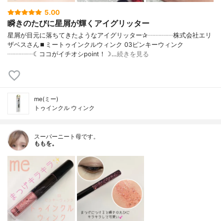
5.00
瞬きのたびに星屑が輝くアイグリッター
星屑が目元に落ちてきたようなアイグリッター✰┈┈┈┈株式会社エリ
ザベスさん⏹ミートゥインクルウィンク 03ピンキーウィンク
┈┈┈┈☾ココがイチオシpoint！☽…
続きを見る
me(ミー)
トゥインクル ウィンク
スーパーニート母です。
ももを。