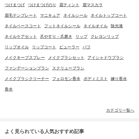
つけまつげ
つけまつげのり
眉ティント
眉マスカラ
眉毛テンプレート
マニキュア
ネイルシール
ネイルトップコート
ネイルベースコート
フットネイルシール
ネイルオイル
除光液
ネイルケアセット
爪やすり・爪磨き
リップ
クレヨンリップ
リップオイル
リップコート
ビューラー
パフ
メイクキープスプレー
メイクブラシセット
アイシャドウブラシ
ファンデーションブラシ
スクリューブラシ
メイクブラシクリーナー
フェロモン香水
ボディミスト
練り香水
香水
カテゴリ一覧へ
よく見られている人気おすすめ記事