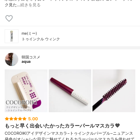
ク⁡⁡⁡⁡見た…
続きを見る
me(ミー)
トゥインクル ウィンク
韓国コスメ
aqua
5.00
もっと早く出会いたかったカラーパールマスカラ💜
COCOROIKIアイデザインマスカラ−トゥインクルパープル−ニュアンス
発色がオシャレな目元に魅せてくれるカラーパールマスカラを使わせて