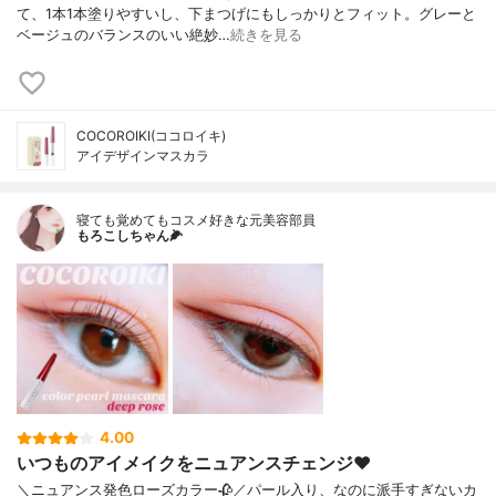
て、1本1本塗りやすいし、下まつげにもしっかりとフィット。グレーと
ベージュのバランスのいい絶妙…
続きを見る
COCOROIKI(ココロイキ)
アイデザインマスカラ
寝ても覚めてもコスメ好きな元美容部員
もろこしちゃん🌽
4.00
いつものアイメイクをニュアンスチェンジ❤
＼ニュアンス発色ローズカラー‪🥀‬／パール入り、なのに派手すぎないカ