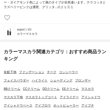
ー・ダイアモンド色によって液のタイプが全然違います。テラコッタと
ラズベリーピンクは濃密、グリッタ…
続きを見る
sopo(ソポ)
カラーマスカラ
カラーマスカラ関連カテゴリ：おすすめ商品ラン
キング
化粧下地
ファンデーション
チーク
コンシーラー
フェイスパウダー
ハイライト
シェーディング
ブロンザー
BBクリーム
CCクリーム
DDクリーム
EEクリーム
マスカラ
マスカラ下地
マスカラトップコート
アイライナー
アイシャドウ
アイシャドウベース
アイブロウ
ホットビューラー
アイプチ