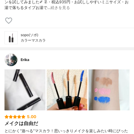
ンを試してみました✐ ☡・税込935円・お試ししやすいミニサイズ・お
湯で落ちるタイプお湯で…
続きを見る
sopo(ソポ)
カラーマスカラ
Erika
5.00
メイクは自由だ
とにかく“遊べる”マスカラ！思いっきりメイクを楽しみたい時にぴった