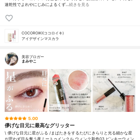
速乾性でよれやにじみによるくず…
続きを見る
COCOROIKI(ココロイキ)
アイデザインマスカラ
美容ブロガー
まみやこ
5.00
儚げな目元に最高なグリッター
\ 儚げな目元に星がふる /⁡⁡まばたきをするたびにきらりと光る細かな星
が思わず目を奪う夜⁡⁡⁡ミートゥインクル ウィンク新色03 ピンキーウィン