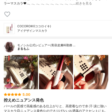
ラーマスカラ♥‪𓂃‬ ‪𓂃‬ ‪𓂃‬ ‪𓂃‬ ‪𓂃‬ ‪𓂃‬ ‪𓂃‬ ‪𓂃‬ ‪𓂃‬ ‪𓂃‬…
続きを見る
COCOROIKI(ココロイキ)
アイデザインマスカラ
モノシル公式レビュアー/美容皮膚科勤務 …
まるもふ
5.00
控えめニュアンス発色
パールの質感で高級感のある仕上がりと、高密着なので水·汗·涙に強い
マスカラ😊ニュアンス発色なのでさりげないお洒落のアクセントにも。