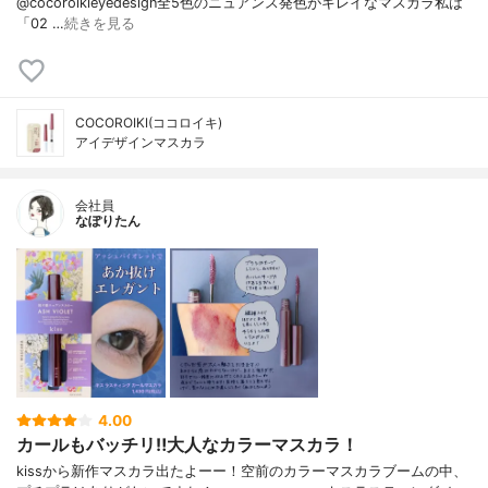
@cocoroikieyedesign全5色のニュアンス発色がキレイなマスカラ私は
「02 …
続きを見る
COCOROIKI(ココロイキ)
アイデザインマスカラ
会社員
なぽりたん
4.00
カールもバッチリ‼️大人なカラーマスカラ！
kissから新作マスカラ出たよーー！空前のカラーマスカラブームの中、