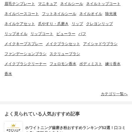
眉毛テンプレート
マニキュア
ネイルシール
ネイルトップコート
ネイルベースコート
フットネイルシール
ネイルオイル
除光液
ネイルケアセット
爪やすり・爪磨き
リップ
クレヨンリップ
リップオイル
リップコート
ビューラー
パフ
メイクキープスプレー
メイクブラシセット
アイシャドウブラシ
ファンデーションブラシ
スクリューブラシ
メイクブラシクリーナー
フェロモン香水
ボディミスト
練り香水
香水
カテゴリ一覧へ
よく見られている人気おすすめ記事
ホワイトニング歯磨き粉おすすめランキング52選！口コミ