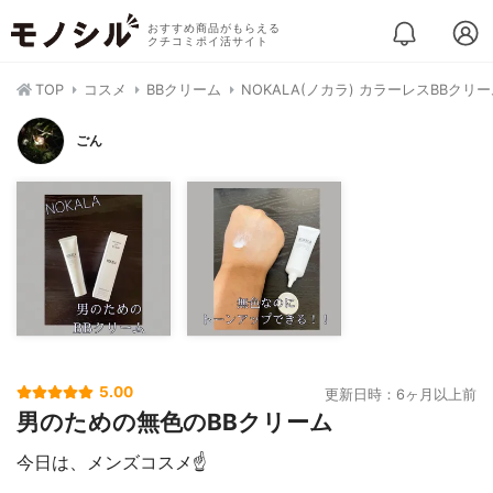
おすすめ商品がもらえる
クチコミポイ活サイト
TOP
コスメ
BBクリーム
NOKALA(ノカラ) カラーレスBBクリ
ごん
5.00
更新日時：6ヶ月以上前
男のための無色のBBクリーム
今日は、メンズコスメ☝️