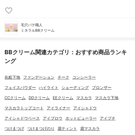
毛穴パテ職人
ミネラルBBクリーム
BBクリーム関連カテゴリ：おすすめ商品ランキ
ング
化粧下地
ファンデーション
チーク
コンシーラー
フェイスパウダー
ハイライト
シェーディング
ブロンザー
CCクリーム
DDクリーム
EEクリーム
マスカラ
マスカラ下地
マスカラトップコート
アイライナー
アイシャドウ
アイシャドウベース
アイブロウ
ホットビューラー
アイプチ
つけまつげ
つけまつげのり
眉ティント
眉マスカラ