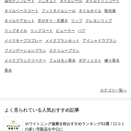
眉毛テンプレート
マニキュア
ネイルシール
ネイルトップコート
ネイルベースコート
フットネイルシール
ネイルオイル
除光液
ネイルケアセット
爪やすり・爪磨き
リップ
クレヨンリップ
リップオイル
リップコート
ビューラー
パフ
メイクキープスプレー
メイクブラシセット
アイシャドウブラシ
ファンデーションブラシ
スクリューブラシ
メイクブラシクリーナー
フェロモン香水
ボディミスト
練り香水
香水
カテゴリ一覧へ
よく見られている人気おすすめ記事
ホワイトニング歯磨き粉おすすめランキング52選！口コミ
の多い市販品を中心に