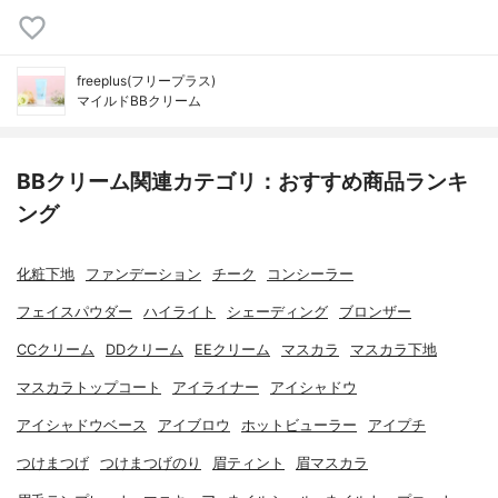
freeplus(フリープラス)
マイルドBBクリーム
BBクリーム関連カテゴリ：おすすめ商品ランキ
ング
化粧下地
ファンデーション
チーク
コンシーラー
フェイスパウダー
ハイライト
シェーディング
ブロンザー
CCクリーム
DDクリーム
EEクリーム
マスカラ
マスカラ下地
マスカラトップコート
アイライナー
アイシャドウ
アイシャドウベース
アイブロウ
ホットビューラー
アイプチ
つけまつげ
つけまつげのり
眉ティント
眉マスカラ