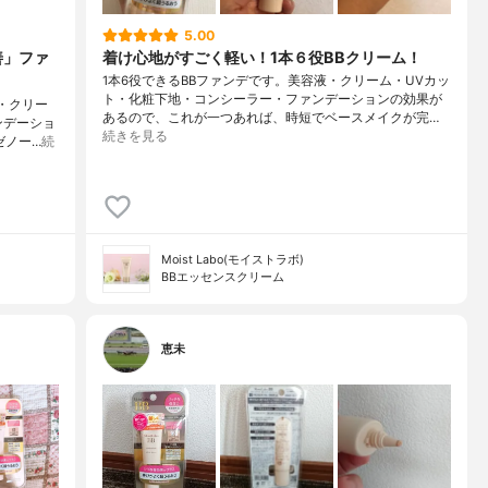
5.00
善」ファ
着け心地がすごく軽い！1本６役BBクリーム！
1本6役できるBBファンデです。美容液・クリーム・UVカッ
ト・化粧下地・コンシーラー・ファンデーションの効果が
・クリー
あるので、これが一つあれば、時短でベースメイクが完…
ンデーショ
続きを見る
ゼノー…
続
Moist Labo(モイストラボ)
BBエッセンスクリーム
恵未