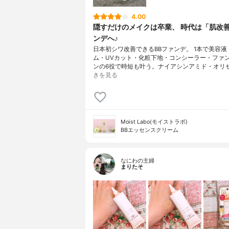
4.00
隠すだけのメイクは卒業、 時代は「肌改
ンデへ♪
日本初シワ改善できるBBファンデ。 1本で美容液
ム・UVカット・化粧下地・コンシーラー・ファ
ンの6役で時短も叶う。ナイアシンアミド・オリ
きを見る
Moist Labo(モイストラボ)
BBエッセンスクリーム
なにわの主婦
まりたそ