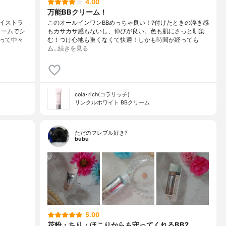
4.00
万能BBクリーム！
イストラ
このオールインワンBBめっちゃ良い！?付けたときの浮き感
リームでシ
もカサカサ感もないし、伸びが良い。色も肌にさっと馴染
って中々
む！つけ心地も重くなくて快適！しかも時間が経っても
ム…
続きを見る
cola･rich(コラリッチ)
リンクルホワイト BBクリーム
ただのフレブル好き?
bubu
5.00
花粉・ちり・ほこりからも守ってくれるBB?