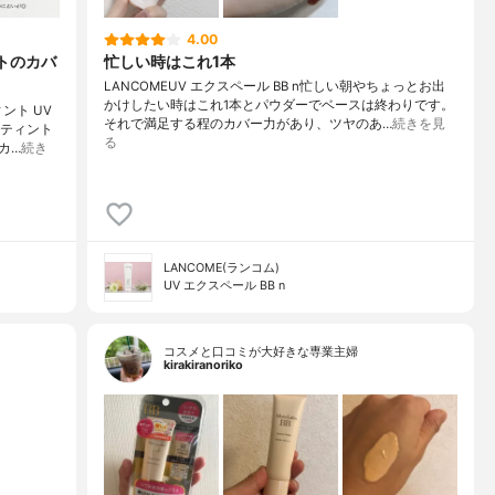
4.00
トのカバ
忙しい時はこれ1本
LANCOMEUV エクスペール BB n忙しい朝やちょっとお出
かけしたい時はこれ1本とパウダーでベースは終わりです。
ント UV
それで満足する程のカバー力があり、ツヤのあ…
続きを見
Bティント
る
カ…
続き
LANCOME(ランコム)
UV エクスペール BB n
コスメと口コミが大好きな専業主婦
kirakiranoriko