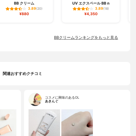
BB クリーム
UV エクスペール BB n
3.89
3.89
(20)
(18)
¥880
¥4,350
BBクリームランキングをもっと見る
関連おすすめクチコミ
コスメに興味のあるOL
あきんぐ