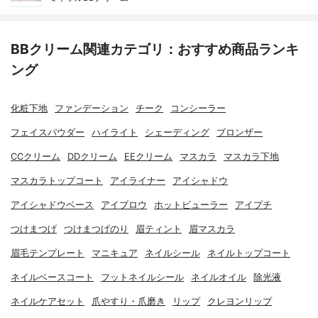
BBクリーム関連カテゴリ：おすすめ商品ランキ
ング
化粧下地
ファンデーション
チーク
コンシーラー
フェイスパウダー
ハイライト
シェーディング
ブロンザー
CCクリーム
DDクリーム
EEクリーム
マスカラ
マスカラ下地
マスカラトップコート
アイライナー
アイシャドウ
アイシャドウベース
アイブロウ
ホットビューラー
アイプチ
つけまつげ
つけまつげのり
眉ティント
眉マスカラ
眉毛テンプレート
マニキュア
ネイルシール
ネイルトップコート
ネイルベースコート
フットネイルシール
ネイルオイル
除光液
ネイルケアセット
爪やすり・爪磨き
リップ
クレヨンリップ