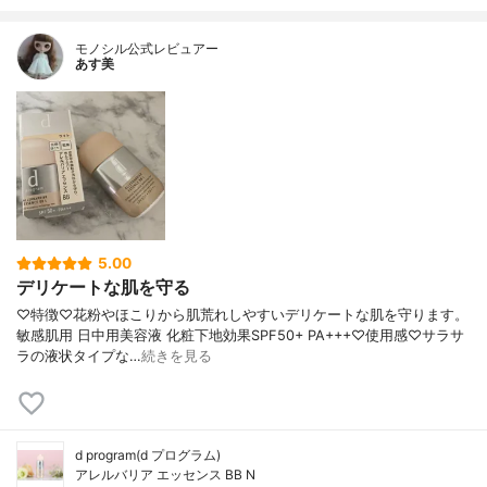
モノシル公式レビュアー
あす美
5.00
デリケートな肌を守る
♡特徴♡花粉やほこりから肌荒れしやすいデリケートな肌を守ります。
敏感肌用 日中用美容液 化粧下地効果SPF50+ PA+++♡使用感♡サラサ
ラの液状タイプな…
続きを見る
d program(d プログラム)
アレルバリア エッセンス BB N