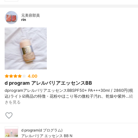
元美容部員
rin
4.00
d program アレルバリアエッセンスBB
dprogramアレルバリアエッセンスBBSPF50+ PA+++30ml / 2860円(税
込)ライト☑️商品の特徴・花粉やほこり等の微粒子汚れ、乾燥や紫外…
続
きを見る
d program(d プログラム)
アレルバリア エッセンス BB N