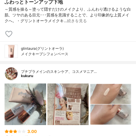
ふわっとトーンアップ下地
～質感を操る～塗って隠すだけのメイクより、ふんわり透けるような白
肌、ツヤのある目元･･･質感を意識することで、より印象的な上質メイ
クへ。・グリントオーラメイクキ…
続きを見る
glintaura(グリントオーラ)
メイクキープシフォンベース
プチプラメインのスキンケア、コスメマニア…
kukuru
3.00