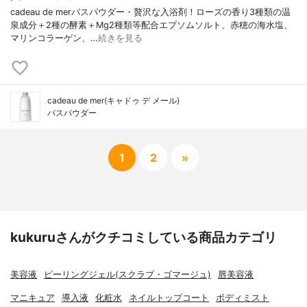
cadeau de merバスパウダー・贅沢な入浴剤！ローズの香り3種類の温
泉成分＋2種の酵素＋Mg2種類等配合エプソムソルト、赤穂の海水塩、
マリンコラーゲン、…
続きを見る
cadeau de mer(キャドゥ デ メール)
バスパウダー
1
2
»
kukuruさんがクチコミしている商品カテゴリ
美容液
ピーリングジェル(スクラブ・ゴマージュ)
唇美容液
マニキュア
導入液
化粧水
ネイルトップコート
ボディミスト