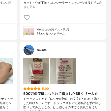
キン…
続
カット・化粧下地・コンシーラー・ファンデの6役を担…
続
きを見る
Moist Labo(モイストラボ)
BBエッセンスクリーム
sa2424
5.00
500万個突破につられて購入したBBクリーム☆
3ナチュラ
ドラッグストアで「500万個突破」の文字につられて購入
配合でシ
したBBクリームです。ドラッグストアで見本品を手に試し
立ちに…
塗りしてみたところ、ひと塗りものすごく美肌にみえた