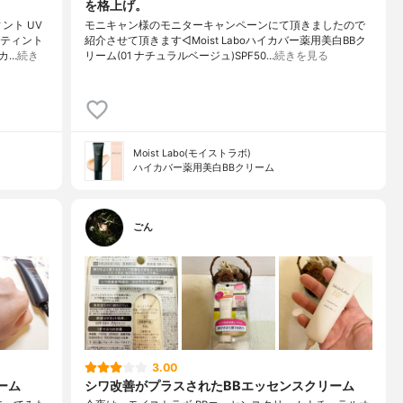
を格上げ。
ント UV
モニキャン様のモニターキャンペーンにて頂きましたので
Bティント
紹介させて頂きます◁Moist Laboハイカバー薬用美白BBク
カ…
続き
リーム(01 ナチュラルベージュ)SPF50…
続きを見る
Moist Labo(モイストラボ)
ハイカバー薬用美白BBクリーム
ごん
3.00
ーム
シワ改善がプラスされたBBエッセンスクリーム