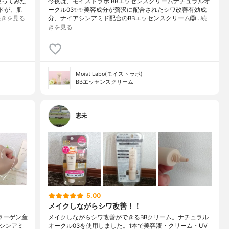
使ってみた
今夜は、モイストラボ BBエッセンスクリームナチュラルオ
ミドが、肌
ークル03✨✨美容成分が贅沢に配合されたシワ改善有効成
続きを見る
分、ナイアシンアミド配合のBBエッセンスクリーム🙆…
続
きを見る
Moist Labo(モイストラボ)
BBエッセンスクリーム
恵未
5.00
メイクしながらシワ改善！！
ラーゲン産
メイクしながらシワ改善ができるBBクリーム。ナチュラル
シンアミ
オークル03を使用しました。1本で美容液・クリーム・UV