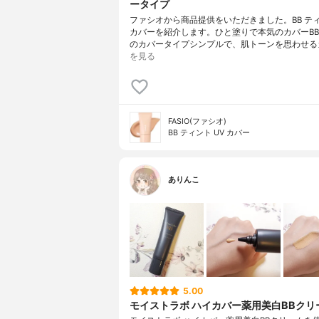
ータイプ
ファシオから商品提供をいただきました。BB ティ
カバーを紹介します。ひと塗りで本気のカバーB
のカバータイプシンプルで、肌トーンを思わせる
を見る
FASIO(ファシオ)
BB ティント UV カバー
ありんこ
5.00
モイストラボ ハイカバー薬用美白BBクリ