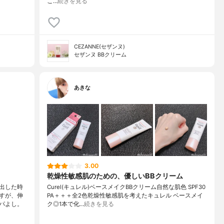
こ…
続きを見る
CEZANNE(セザンヌ)
セザンヌ BBクリーム
あきな
3.00
乾燥性敏感肌のための、優しいBBクリーム
出した時
Curel(キュレル) ベースメイクBBクリーム 自然な肌色 SPF30
すが、伸
PA＋＋＋ 全2色 乾燥性敏感肌を考えた キュレル ベースメイ
パよし。
ク ◎1本で 化…
続きを見る