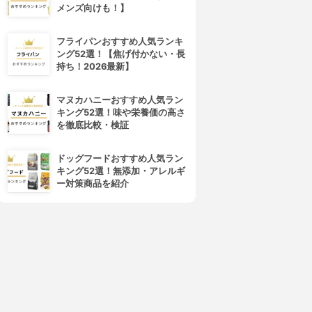
メンズ向けも！】
フライパンおすすめ人気ランキ
ング52選！【焦げ付かない・長
持ち！2026最新】
マヌカハニーおすすめ人気ラン
キング52選！味や栄養価の高さ
4位
5位
を徹底比較・検証
ドッグフードおすすめ人気ラン
キング52選！無添加・アレルギ
ー対策商品を紹介
Curél(キュレル)
freeplus(フリープラス)
BBクリーム
マイルドBBクリーム
3.89
3.89
(11)
(4)
¥1,200
¥2,099