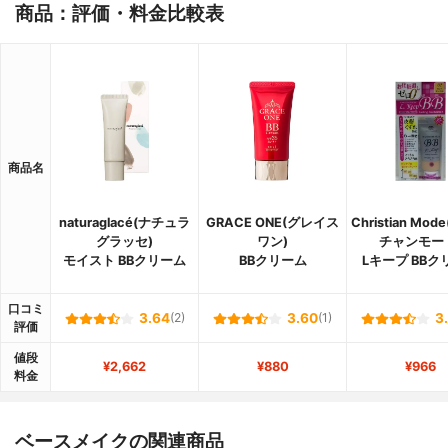
商品：評価・料金比較表
商品名
naturaglacé(ナチュラ
GRACE ONE(グレイス
Christian Mo
グラッセ)
ワン)
チャンモー
モイスト BBクリーム
BBクリーム
Lキープ BBク
口コミ
3.64
(2)
3.60
(1)
3
評価
値段
¥2,662
¥880
¥966
料金
ベースメイクの関連商品