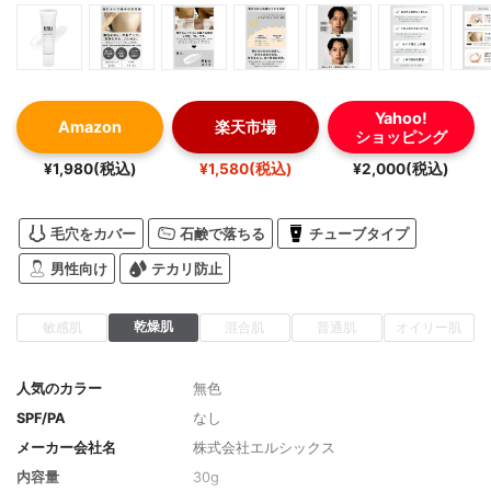
Yahoo!
Amazon
楽天市場
ショッピング
¥1,980(税込)
¥1,580(税込)
¥2,000(税込)
毛穴をカバー
石鹸で落ちる
チューブタイプ
男性向け
テカリ防止
乾燥肌
敏感肌
混合肌
普通肌
オイリー肌
人気のカラー
無色
SPF/PA
なし
メーカー会社名
株式会社エルシックス
内容量
30g