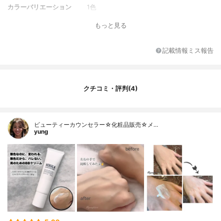
カラーバリエーション
1色
全成分
水、BG、メタクリル酸メチルクロスポリマ
もっと見る
ー、ジフェニルシロキシフェニルトリメチ
コン、グリセリン、DPG、シリカ、トリエ
チルヘキサノイン、フェノキシエタノー
記載情報ミス報告
ル、（アクリル酸ヒドロキシエチル/アクリ
ロイルジメチルタウリンNa）コポリマー、
ポリソルベート60、スクワラン、シクロペ
ンタシロキサン、（アクリレーツ/アクリル
クチコミ・評判(4)
酸アルキル（C10-30))クロスポリマー、ED
TA-2Na、ジメチコン、水酸化Na、水酸化A
l、ステアロイルグルタミン酸２Na、酸化チ
タン
ビューティーカウンセラー☆化粧品販売☆メ…
yung