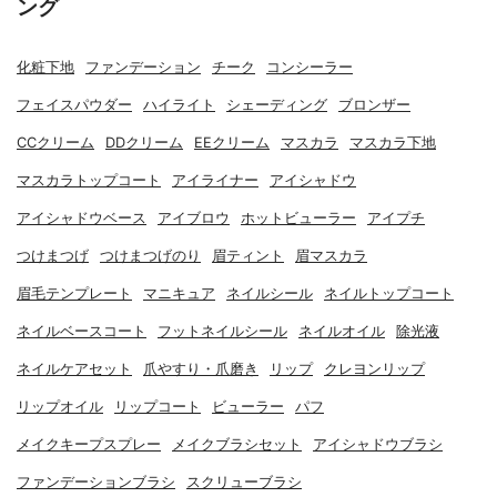
ング
化粧下地
ファンデーション
チーク
コンシーラー
フェイスパウダー
ハイライト
シェーディング
ブロンザー
CCクリーム
DDクリーム
EEクリーム
マスカラ
マスカラ下地
マスカラトップコート
アイライナー
アイシャドウ
アイシャドウベース
アイブロウ
ホットビューラー
アイプチ
つけまつげ
つけまつげのり
眉ティント
眉マスカラ
眉毛テンプレート
マニキュア
ネイルシール
ネイルトップコート
ネイルベースコート
フットネイルシール
ネイルオイル
除光液
ネイルケアセット
爪やすり・爪磨き
リップ
クレヨンリップ
リップオイル
リップコート
ビューラー
パフ
メイクキープスプレー
メイクブラシセット
アイシャドウブラシ
ファンデーションブラシ
スクリューブラシ