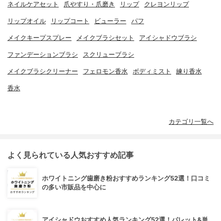
ネイルケアセット
爪やすり・爪磨き
リップ
クレヨンリップ
リップオイル
リップコート
ビューラー
パフ
メイクキープスプレー
メイクブラシセット
アイシャドウブラシ
ファンデーションブラシ
スクリューブラシ
メイクブラシクリーナー
フェロモン香水
ボディミスト
練り香水
香水
カテゴリ一覧へ
よく見られている人気おすすめ記事
ホワイトニング歯磨き粉おすすめランキング52選！口コミ
の多い市販品を中心に
アイシャドウおすすめ人気ランキング52選！パレット&単