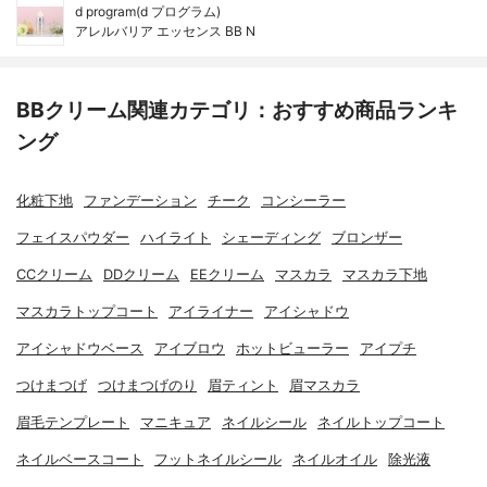
d program(d プログラム)
アレルバリア エッセンス BB N
BBクリーム関連カテゴリ：おすすめ商品ランキ
ング
化粧下地
ファンデーション
チーク
コンシーラー
フェイスパウダー
ハイライト
シェーディング
ブロンザー
CCクリーム
DDクリーム
EEクリーム
マスカラ
マスカラ下地
マスカラトップコート
アイライナー
アイシャドウ
アイシャドウベース
アイブロウ
ホットビューラー
アイプチ
つけまつげ
つけまつげのり
眉ティント
眉マスカラ
眉毛テンプレート
マニキュア
ネイルシール
ネイルトップコート
ネイルベースコート
フットネイルシール
ネイルオイル
除光液