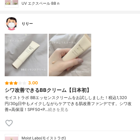
UV エクスペール BB n
りりー
3.00
シワ改善できるBBクリーム【日本初】
モイストラボ BBエッセンスクリームをお試ししました！税込1,320
円/30g日中もメイクしながらケアできる肌改善ファンデです。シワ改
善+高保湿！SPF50+P…
続きを見る
Moist Labo(モイストラボ)