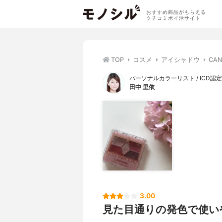
おすすめ商品がもらえる
クチコミポイ活サイト
TOP
コスメ
アイシャドウ
CA
パーソナルカラーリスト / ICD
田中 里依
3.00
見た目通りの発色で使いや