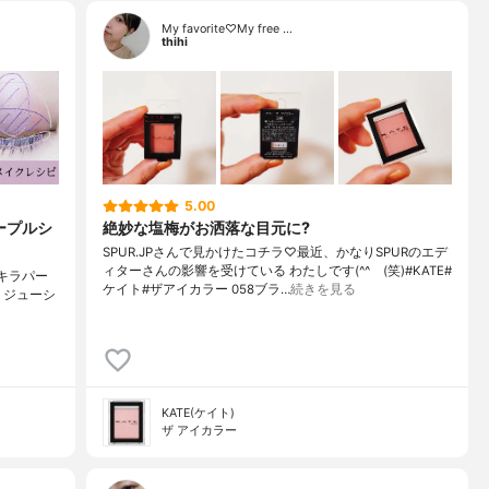
My favorite♡My free …
thihi
5.00
ープルシ
絶妙な塩梅がお洒落な目元に?
SPUR.JPさんで見かけたコチラ♡最近、かなりSPURのエデ
ィターさんの影響を受けている わたしです(^^ゞ(笑)#KATE#
キラパー
ケイト#ザアイカラー 058ブラ…
続きを見る
AKE ジューシ
KATE(ケイト)
ザ アイカラー