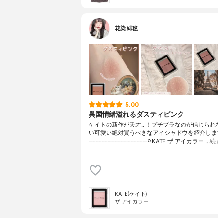
花染 緋毬
5.00
異国情緒溢れるダスティピンク
ケイトの新作が天才…！プチプラなのが信じられ
い可愛い絶対買うべきなアイシャドウを紹介します
┈┈┈┈┈┈┈┈┈┈⚪︎KATE ザ アイカラー …
続
KATE(ケイト)
ザ アイカラー