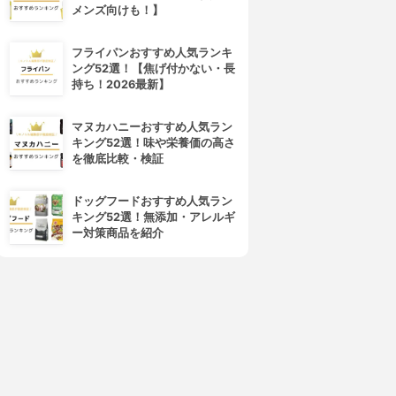
メンズ向けも！】
4位
5位
フライパンおすすめ人気ランキ
ング52選！【焦げ付かない・長
持ち！2026最新】
マヌカハニーおすすめ人気ラン
キング52選！味や栄養価の高さ
を徹底比較・検証
DECORTÉ(コスメデコルテ)
SUQQU(スック)
ドッグフードおすすめ人気ラン
アイグロウ ジェム スキンシャ
デザイニング カラー アイズ
キング52選！無添加・アレルギ
ドウ
3.97
(55)
ー対策商品を紹介
¥7,480
3.97
(72)
¥2,970