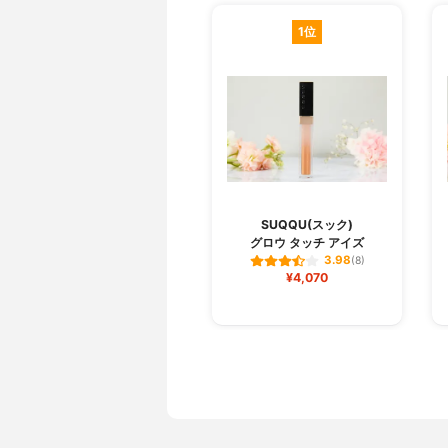
1位
SUQQU(スック)
グロウ タッチ アイズ
3.98
(8)
¥4,070