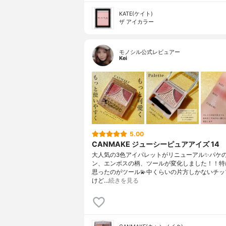
KATE(ケイト)
ザ アイカラー
モノシル公式レビュアー
Kei
5.00
CANMAKE ジューシーピュアアイズ 14
大人気の3色アイパレットがリニューアル✨パケ
ン、エンボスの柄、ツールが変化しました！！特
思ったのがツール💫中くらいの片方しかないチッ
けど…
続きを見る