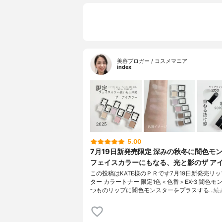
美容ブロガー / コスメマニア
index
5.00
7月19日新発売限定 深みの秋冬に闇色モ
フェイスカラーにもなる、光と影のザ ア
この投稿はKATE様のＰＲです7月19日新発売リ
ター カラートナー 限定1色＜色番＞EX-3 闇色モ
つものリップに闇色モンスターをプラスする…
続