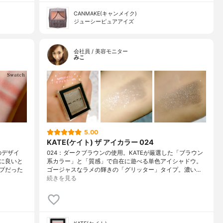
CANMAKE(キャンメイク)
ジューシーピュアアイズ
会社員 / 美容モニター
みこ
5.00
KATE(ケイト) ザ アイカラー 024
のデザイ
024：ダークブラウンの使用。KATEが厳選した「ブラウン
に良いと
系カラー」と「質感」で自在に遊べる単色アイシャドウ。
プだった
ゴージャスなラメの輝きの「グリッター」タイプ。濃い…
続きを見る