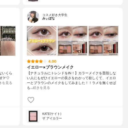
コスメ好き大学生
みぃぽな
4.00
イエロー×ブラウンメイク
ないくら
【ナチュラルにトレンドをIN！】カラーメイクを普段しな
🏹🤍
い人にもぜひイエローの良さをわかって欲しくて、イエロ
きを見る
ーとブラウンのメイクをしてみました！！ラメを無くせば
も…
続きを見る
KATE(ケイト)
ザ アイカラー