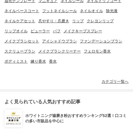
眉毛テンプレート
マニキュア
ネイルシール
ネイルトップコート
ネイルベースコート
フットネイルシール
ネイルオイル
除光液
ネイルケアセット
爪やすり・爪磨き
リップ
クレヨンリップ
リップオイル
ビューラー
パフ
メイクキープスプレー
メイクブラシセット
アイシャドウブラシ
ファンデーションブラシ
スクリューブラシ
メイクブラシクリーナー
フェロモン香水
ボディミスト
練り香水
香水
カテゴリ一覧へ
よく見られている人気おすすめ記事
ホワイトニング歯磨き粉おすすめランキング52選！口コミ
の多い市販品を中心に