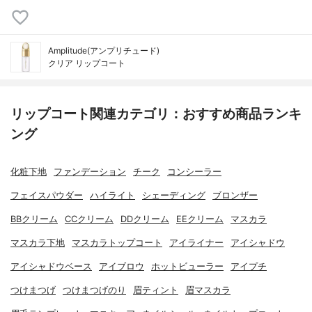
Amplitude(アンプリチュード)
クリア リップコート
リップコート関連カテゴリ：おすすめ商品ランキ
ング
化粧下地
ファンデーション
チーク
コンシーラー
フェイスパウダー
ハイライト
シェーディング
ブロンザー
BBクリーム
CCクリーム
DDクリーム
EEクリーム
マスカラ
マスカラ下地
マスカラトップコート
アイライナー
アイシャドウ
アイシャドウベース
アイブロウ
ホットビューラー
アイプチ
つけまつげ
つけまつげのり
眉ティント
眉マスカラ