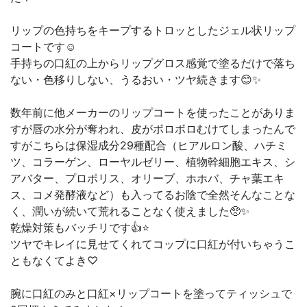
リップの色持ちをキープするトロッとしたジェル状リップ
コートです☺︎︎
手持ちの口紅の上からリップグロス感覚で塗るだけで落ち
ない・色移りしない、うるおい・ツヤ続きます😊✨
数年前に他メーカーのリップコートを使ったことがありま
すが唇の水分が奪われ、皮がボロボロむけてしまったんで
すがこちらは保湿成分29種配合（ヒアルロン酸、ハチミ
ツ、コラーゲン、ローヤルゼリー、植物幹細胞エキス、シ
アバター、プロポリス、オリーブ、ホホバ、チャ葉エキ
ス、コメ発酵液など）も入ってるお陰で全然そんなことな
く、潤いが続いて荒れることなく使えました🥺✨
乾燥対策もバッチリです👍⭐️
ツヤでキレイに見せてくれてコップに口紅が付いちゃうこ
ともなくてよき♡
腕に口紅のみと口紅×リップコートを塗ってティッシュで