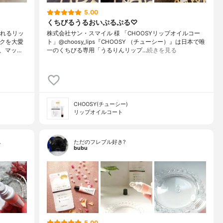
5.00
くちびるうるおいぷるぷる♡
われるリッ
株式会社サン・スマイル 様 「CHOOSYリップオイルコー
ックを大愛
ト」@choosy_lips『CHOOSY （チューシー）』は日本で唯
、マッ…
一のくちびる専用「うるりんリップ…
続きを見る
CHOOSY(チューシー)
リップオイルコート
…
ただのフレブル好き?
bubu
5.00