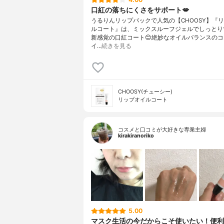
口紅の落ちにくさをサポート💋
うるりんリップパックで人気の【CHOOSY】『
ルコート』は、ミックスルーフジェルでしっとり
新感覚の口紅コート😊絶妙なオイルバランスの
イ…
続きを見る
CHOOSY(チューシー)
リップオイルコート
コスメと口コミが大好きな専業主婦
kirakiranoriko
5.00
マスク生活の今だからこそ使いたい！便利