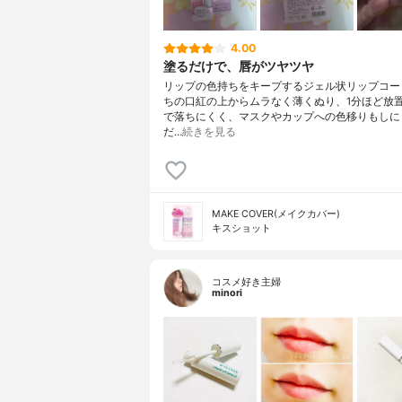
4.00
塗るだけで、唇がツヤツヤ
リップの色持ちをキープするジェル状リップコー
ちの口紅の上からムラなく薄くぬり、1分ほど放
で落ちにくく、マスクやカップへの色移りもしに
だ…
続きを見る
MAKE COVER(メイクカバー)
キスショット
コスメ好き主婦
minori