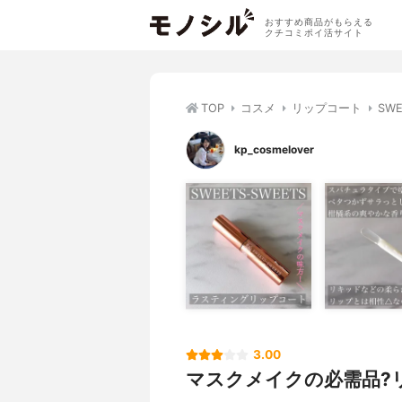
おすすめ商品がもらえる
クチコミポイ活サイト
TOP
コスメ
リップコート
SW
kp_cosmelover
3.00
マスクメイクの必需品?