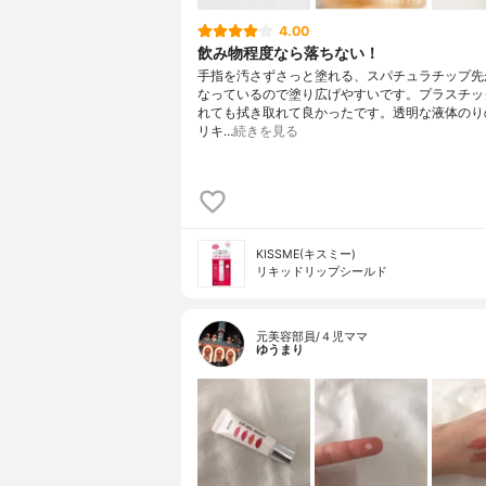
4.00
飲み物程度なら落ちない！
手指を汚さずさっと塗れる、スパチュラチップ先
なっているので塗り広げやすいです。プラスチッ
れても拭き取れて良かったです。透明な液体のり
リキ…
続きを見る
KISSME(キスミー)
リキッドリップシールド
元美容部員/４児ママ
ゆうまり