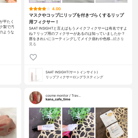
4.00
マスクやコップにリップを付きづらくするリップ
用フィクサー！
が平たく
ク製で汚
SAAT INSIGHTと言えばもうメイクフィクサーは有名ですよ
のような
ね？リップ用のフィクサーがあるのは知っていましたか？
唇をきれいにコーティングしてメイク崩れや色移…
続きを
見る
SAAT INSIGHT(サートインサイト)
リップフィクサーロングラスティング
cosme monitor / Trav…
kana_cafe_time