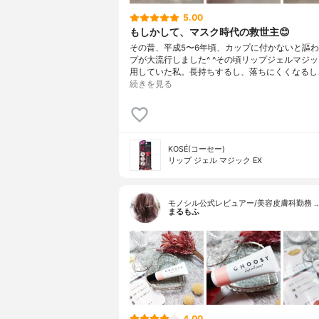
5.00
もしかして、マスク時代の救世主😊
その昔、平成5〜6年頃、カップに付かないと謳
プが大流行しました^ ^その頃リップジェルマジ
用していた私。長持ちするし、落ちにくくなるし
続きを見る
KOSÉ(コーセー)
リップ ジェル マジック EX
モノシル公式レビュアー/美容皮膚科勤務 
まるもふ
4.00