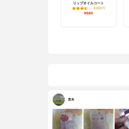
リップオイルコート
3.63
(7)
¥680
恵未