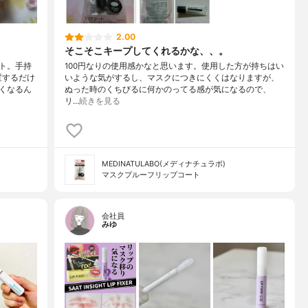
2.00
そこそこキープしてくれるかな、、。
ト。手持
100円なりの使用感かなと思います。使用した方が持ちはい
置するだけ
いような気がするし、マスクにつきにくくはなりますが、
くなるん
ぬった時のくちびるに何かのってる感が気になるので、
リ…
続きを見る
MEDINATULABO(メディナチュラボ)
マスクプルーフリップコート
会社員
みゆ