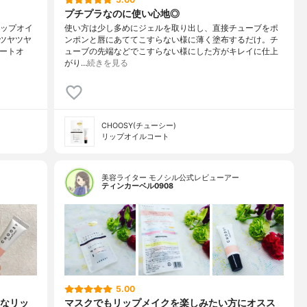
プチプラなのに使い心地◎
リップオイ
使い方は少し多めにジェルを取り出し、直接チューブをポ
ツヤツヤ
ンポンと唇にあててこすらない様に薄く塗布するだけ。チ
コートオ
ューブの先端などでこすらない様にした方がキレイに仕上
がり…
続きを見る
CHOOSY(チューシー)
リップオイルコート
美容ライター モノシル公式レビューアー
ティンカーベル0908
5.00
なリッ
マスクでもリップメイクを楽しみたい方にオスス