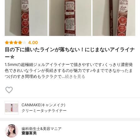
4.00
目の下に描いたラインが落ちない！にじまないアイライナ
ー☆
1.5mmの超極細ジェルアイライナーで描きやすいです♪くっきり濃密発
色できれいなラインが長続きするのが魅力です♪今までできなかったま
つげのすき間埋めもラクラクで…
続きを見る
CANMAKE(キャンメイク)
クリーミータッチライナー
歯科衛生士&美容マニア
齋藤富美