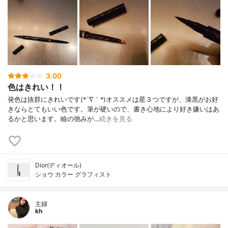
3.00
色はきれい！！
発色は抜群にきれいです(*´∇｀*)オススメは星３つですが、漆黒がお好
きならとてもいい色です。筆が硬いので、書き心地により好き嫌いはあ
るかと思います。瞼の弛みが…
続きを見る
Dior(ディオール)
ショウ カラー グラフィスト
主婦
kh