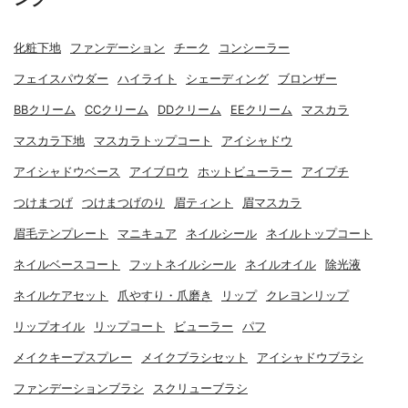
化粧下地
ファンデーション
チーク
コンシーラー
フェイスパウダー
ハイライト
シェーディング
ブロンザー
BBクリーム
CCクリーム
DDクリーム
EEクリーム
マスカラ
マスカラ下地
マスカラトップコート
アイシャドウ
アイシャドウベース
アイブロウ
ホットビューラー
アイプチ
つけまつげ
つけまつげのり
眉ティント
眉マスカラ
眉毛テンプレート
マニキュア
ネイルシール
ネイルトップコート
ネイルベースコート
フットネイルシール
ネイルオイル
除光液
ネイルケアセット
爪やすり・爪磨き
リップ
クレヨンリップ
リップオイル
リップコート
ビューラー
パフ
メイクキープスプレー
メイクブラシセット
アイシャドウブラシ
ファンデーションブラシ
スクリューブラシ