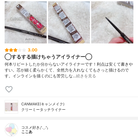
3.00
◯するする描けちゃうアイライナー◯
何本リピートしたか分からないアイライナーです！利点は安くて書きや
すい。芯が細く柔らかくて、全然力を入れなくてもさっと描けるので
す。インラインを描くのにも苦労しな…
続きを見る
CANMAKE(キャンメイク)
クリーミータッチライナー
コスメ好き₍ᐢ.ˬ.ᐢ₎
ここあ