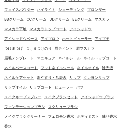
フェイスパウダー
ハイライト
シェーディング
ブロンザー
BBクリーム
CCクリーム
DDクリーム
EEクリーム
マスカラ
マスカラ下地
マスカラトップコート
アイシャドウ
アイシャドウベース
アイブロウ
ホットビューラー
アイプチ
つけまつげ
つけまつげのり
眉ティント
眉マスカラ
眉毛テンプレート
マニキュア
ネイルシール
ネイルトップコート
ネイルベースコート
フットネイルシール
ネイルオイル
除光液
ネイルケアセット
爪やすり・爪磨き
リップ
クレヨンリップ
リップオイル
リップコート
ビューラー
パフ
メイクキープスプレー
メイクブラシセット
アイシャドウブラシ
ファンデーションブラシ
スクリューブラシ
メイクブラシクリーナー
フェロモン香水
ボディミスト
練り香水
香水