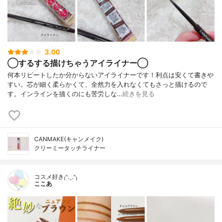
3.00
◯するする描けちゃうアイライナー◯
何本リピートしたか分からないアイライナーです！利点は安くて書きや
すい。芯が細く柔らかくて、全然力を入れなくてもさっと描けるので
す。インラインを描くのにも苦労しな…
続きを見る
CANMAKE(キャンメイク)
クリーミータッチライナー
コスメ好き₍ᐢ.ˬ.ᐢ₎
ここあ