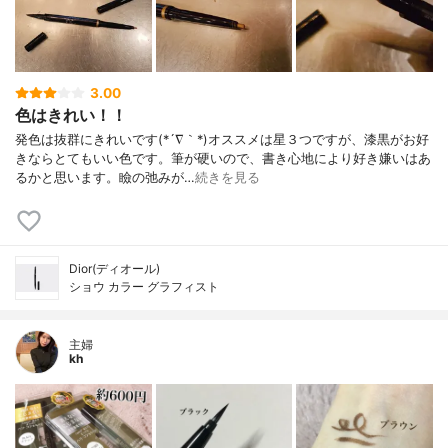
3.00
色はきれい！！
発色は抜群にきれいです(*´∇｀*)オススメは星３つですが、漆黒がお好
きならとてもいい色です。筆が硬いので、書き心地により好き嫌いはあ
るかと思います。瞼の弛みが…
続きを見る
Dior(ディオール)
ショウ カラー グラフィスト
主婦
kh