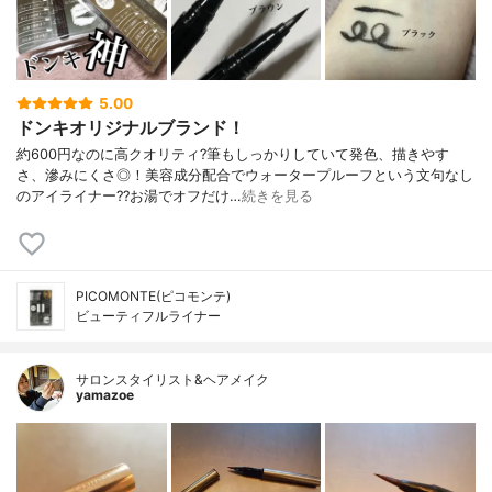
5.00
ドンキオリジナルブランド！
約600円なのに高クオリティ?筆もしっかりしていて発色、描きやす
さ、滲みにくさ◎！美容成分配合でウォータープルーフという文句なし
のアイライナー??お湯でオフだけ…
続きを見る
PICOMONTE(ピコモンテ)
ビューティフルライナー
サロンスタイリスト&ヘアメイク
yamazoe