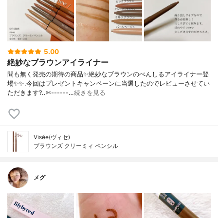
5.00
絶妙なブラウンアイライナー
間も無く発売の期待の商品✨絶妙なブラウンのぺんしるアイライナー登
場✨✨.今回はプレゼントキャンペーンに当選したのでレビューさせてい
ただきます?..✄------…
続きを見る
Visée(ヴィセ)
ブラウンズ クリーミィ ペンシル
メグ