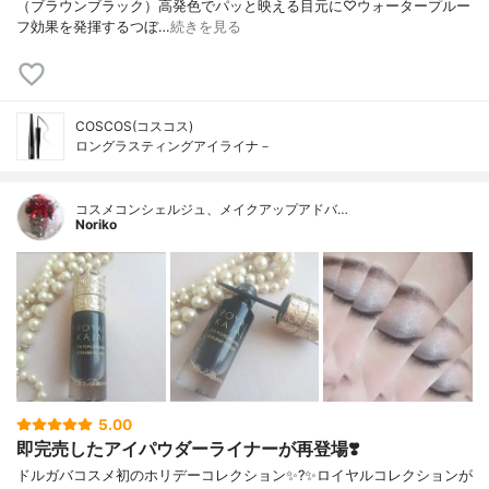
（ブラウンブラック）高発色でパッと映える目元に♡ウォータープルー
フ効果を発揮するつぼ…
続きを見る
COSCOS(コスコス)
ロングラスティングアイライナ－
コスメコンシェルジュ、メイクアップアドバ…
Noriko
5.00
即完売したアイパウダーライナーが再登場❣️
ドルガバコスメ初のホリデーコレクション✨?✨ロイヤルコレクションが