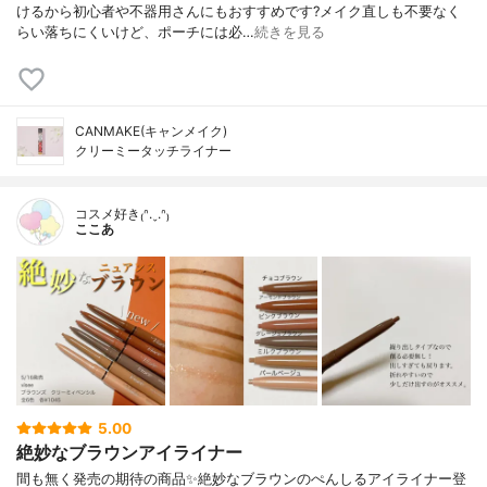
けるから初心者や不器用さんにもおすすめです?メイク直しも不要なく
らい落ちにくいけど、ポーチには必…
続きを見る
CANMAKE(キャンメイク)
クリーミータッチライナー
コスメ好き₍ᐢ.ˬ.ᐢ₎
ここあ
5.00
絶妙なブラウンアイライナー
間も無く発売の期待の商品✨絶妙なブラウンのぺんしるアイライナー登