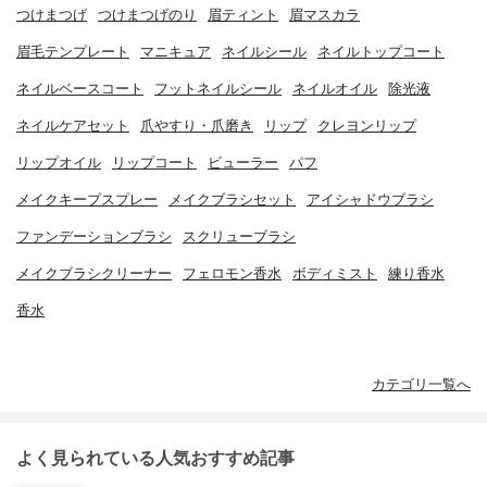
つけまつげ
つけまつげのり
眉ティント
眉マスカラ
眉毛テンプレート
マニキュア
ネイルシール
ネイルトップコート
ネイルベースコート
フットネイルシール
ネイルオイル
除光液
ネイルケアセット
爪やすり・爪磨き
リップ
クレヨンリップ
リップオイル
リップコート
ビューラー
パフ
メイクキープスプレー
メイクブラシセット
アイシャドウブラシ
ファンデーションブラシ
スクリューブラシ
メイクブラシクリーナー
フェロモン香水
ボディミスト
練り香水
香水
カテゴリ一覧へ
よく見られている人気おすすめ記事