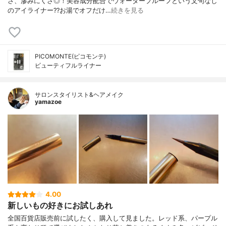
さ、滲みにくさ◎！美容成分配合でウォータープルーフという文句なし
のアイライナー??お湯でオフだけ…
続きを見る
PICOMONTE(ピコモンテ)
ビューティフルライナー
サロンスタイリスト&ヘアメイク
yamazoe
4.00
新しいもの好きにお試しあれ
全国百貨店販売前に試したく、購入して見ました。レッド系、パープル