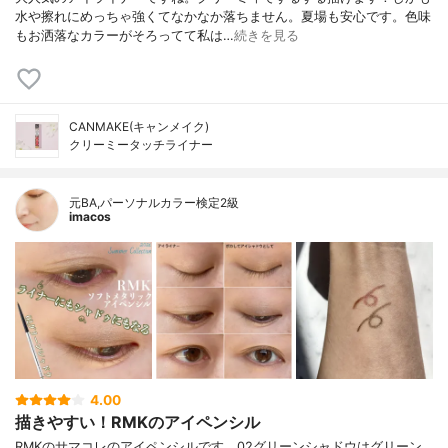
水や擦れにめっちゃ強くてなかなか落ちません。夏場も安心です。色味
もお洒落なカラーがそろってて私は…
続きを見る
CANMAKE(キャンメイク)
クリーミータッチライナー
元BA,パーソナルカラー検定2級
imacos
4.00
描きやすい！RMKのアイペンシル
RMKのサマコレのアイペンシルです。02グリーンシャドウはグリーン