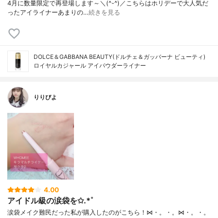
4月に数量限定で再登場します～＼(^-^)／こちらはホリデーで大人気だ
ったアイライナーあまりの…
続きを見る
DOLCE＆GABBANA BEAUTY(ドルチェ＆ガッバーナ ビューティ)
ロイヤルカジャール アイパウダーライナー
りりびよ
4.00
アイドル級の涙袋を✩.*˚
涙袋メイク難民だった私が購入したのがこちら！⋈・。・。⋈・。・。