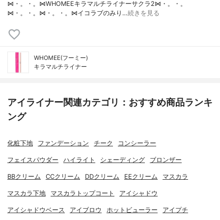
⋈・。・。⋈WHOMEEキラマルチライナーサクラ2⋈・。・。
⋈・。・。⋈・。・。⋈イコラブのみり…
続きを見る
WHOMEE(フーミー)
キラマルチライナー
アイライナー関連カテゴリ：おすすめ商品ランキ
ング
化粧下地
ファンデーション
チーク
コンシーラー
フェイスパウダー
ハイライト
シェーディング
ブロンザー
BBクリーム
CCクリーム
DDクリーム
EEクリーム
マスカラ
マスカラ下地
マスカラトップコート
アイシャドウ
アイシャドウベース
アイブロウ
ホットビューラー
アイプチ