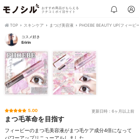
おすすめ商品がもらえる
クチコミポイ活サイト
TOP
スキンケア
まつげ美容液
PHOEBE BEAUTY UP(フ
コスメ好き
Eririn
5.00
更新日時：6ヶ月以上前
まつ毛革命を目指す
フィービーのまつ毛美容液がまつ毛ケア成分4倍になって
パワーアップリニューアルしました