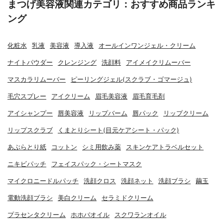
まつげ美容液関連カテゴリ：おすすめ商品ランキ
ング
化粧水
乳液
美容液
導入液
オールインワンジェル・クリーム
ナイトパウダー
クレンジング
洗顔料
アイメイクリムーバー
マスカラリムーバー
ピーリングジェル(スクラブ・ゴマージュ)
毛穴スプレー
アイクリーム
眉毛美容液
眉毛育毛剤
アイシャンプー
唇美容液
リップバーム
唇パック
リップクリーム
リップスクラブ
くまとりシート(目元ケアシート・パック)
あぶらとり紙
コットン
シミ用飲み薬
スキンケアトラベルセット
ニキビパッチ
フェイスパック・シートマスク
マイクロニードルパッチ
洗顔クロス
洗顔ネット
洗顔ブラシ
繭玉
電動洗顔ブラシ
美白クリーム
セラミドクリーム
プラセンタクリーム
ホホバオイル
スクワランオイル