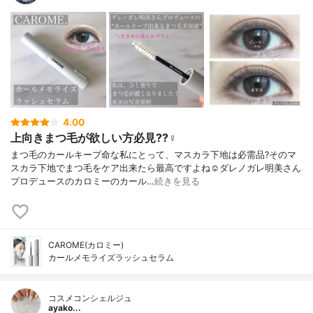
4.00
上向きまつ毛が欲しい方必見??‍♀️
まつ毛のカールキープ命な私にとって、マスカラ下地は必需品?そのマ
スカラ下地でまつ毛をケア出来たら最高ですよね☺️ダレノガレ明美さん
プロデュースのカロミーのカール…
続きを見る
CAROME(カロミー)
カールメモライズラッシュセラム
コスメコンシェルジュ
ayako...