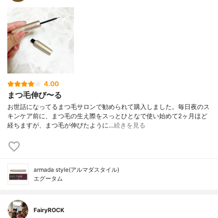
4.00
まつ毛伸び〜る
お世話になってるまつ毛サロンで勧められて購入しました。毎日夜のス
キンケア前に、まつ毛の生え際をスっとひとなで使い始めて2ヶ月ほど
経ちますが、まつ毛が伸びたように…
続きを見る
armada style(アルマダスタイル)
エグータム
FairyROCK