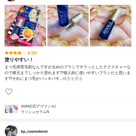
4.00
塗りやすい！
まつ毛用育毛剤なんですが太めのブラシでサラッとしたテクスチャーな
ので根元までしっかり塗れます??個人的に使いやすいブラシだと思いま
す??それにまつ毛がバッキバキ…
続きを見る
AVANCÉ(アヴァンセ)
ラッシュセラムN
kp_cosmelover