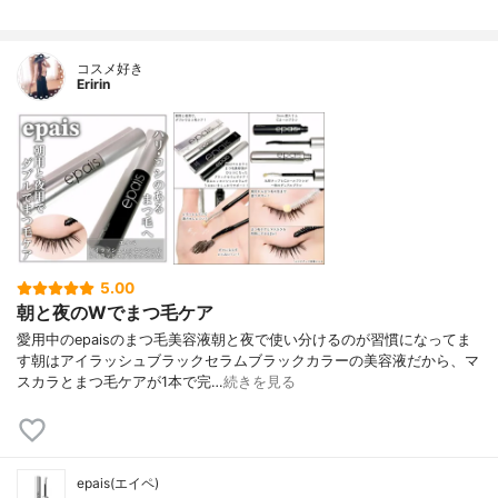
コスメ好き
Eririn
5.00
朝と夜のWでまつ毛ケア
愛用中のepaisのまつ毛美容液朝と夜で使い分けるのが習慣になってま
す朝はアイラッシュブラックセラムブラックカラーの美容液だから、マ
スカラとまつ毛ケアが1本で完…
続きを見る
epais(エイペ)