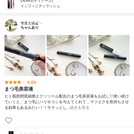
DEARS(ディアーズ)
インフィニティラッシュ
専業主婦🍒´-
ちゃんあり
4.00
まつ毛美容液
ヒト脂肪間質細胞エクソソーム配合のまつ毛美容液をお試し🤍使い続け
ていくと、まつ毛にハリやコシを与えてくれて，マツエクを長持ちさせ
る効果もあるみたい！！サラッとし…
続きを見る