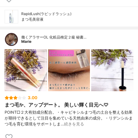
RapidLush(ラピッドラッシュ)
まつ毛美容液
働くアラサーOL 化粧品検定２級 秘書…
Marie
3.00
まつ毛✨、アップデート。 美しい輝く目元へ♡
POINT□２大有効成分配合。・キャピキシルまつ毛の土台を整える効果
が期待できるとして注目を集めている天然由来の成分。・リデンシルま
つ毛を育む環境をサポートしま…
続きを見る