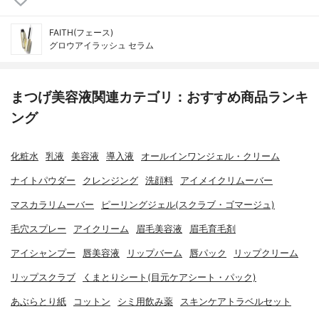
FAITH(フェース)
グロウアイラッシュ セラム
まつげ美容液関連カテゴリ：おすすめ商品ランキ
ング
化粧水
乳液
美容液
導入液
オールインワンジェル・クリーム
ナイトパウダー
クレンジング
洗顔料
アイメイクリムーバー
マスカラリムーバー
ピーリングジェル(スクラブ・ゴマージュ)
毛穴スプレー
アイクリーム
眉毛美容液
眉毛育毛剤
アイシャンプー
唇美容液
リップバーム
唇パック
リップクリーム
リップスクラブ
くまとりシート(目元ケアシート・パック)
あぶらとり紙
コットン
シミ用飲み薬
スキンケアトラベルセット