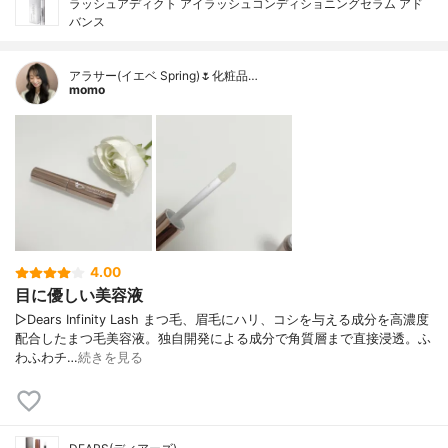
ラッシュアディクト アイラッシュコンディショニングセラム アド
バンス
アラサー(イエベ Spring)🌷化粧品…
momo
4.00
目に優しい美容液
▷Dears Infinity Lash まつ毛、眉毛にハリ、コシを与える成分を高濃度
配合したまつ毛美容液。独自開発による成分で角質層まで直接浸透。ふ
わふわチ…
続きを見る