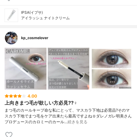
IPSA(イプサ)
アイラッシュ ナイトクリーム
kp_cosmelover
4.00
上向きまつ毛が欲しい方必見??‍♀️
まつ毛のカールキープ命な私にとって、マスカラ下地は必需品?そのマ
スカラ下地でまつ毛をケア出来たら最高ですよね☺️ダレノガレ明美さん
プロデュースのカロミーのカール…
続きを見る