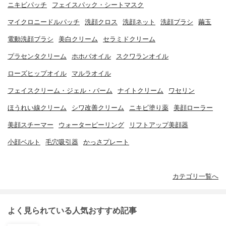
ニキビパッチ
フェイスパック・シートマスク
マイクロニードルパッチ
洗顔クロス
洗顔ネット
洗顔ブラシ
繭玉
電動洗顔ブラシ
美白クリーム
セラミドクリーム
プラセンタクリーム
ホホバオイル
スクワランオイル
ローズヒップオイル
マルラオイル
フェイスクリーム・ジェル・バーム
ナイトクリーム
ワセリン
ほうれい線クリーム
シワ改善クリーム
ニキビ塗り薬
美顔ローラー
美顔スチーマー
ウォーターピーリング
リフトアップ美顔器
小顔ベルト
毛穴吸引器
かっさプレート
カテゴリ一覧へ
よく見られている人気おすすめ記事