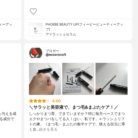
ティーアッ
PHOEBE BEAUTY UP(フィービービューティーアッ
プ)
アイラッシュセラム
ブロガー
@eccoroco5
4.00
＼サラッと美容液で、まつ毛&まぶたケア！／
コシを与える成
しっかりまつ育、できていますか？特に毎月ぺースでまつ
る成分で
エクやまつパをしてる人！はい、私です。←ラッシュリフ
トの虜。《まつ毛・まぶたの集中ケアで、映える目元に導
く次…
続きを見る