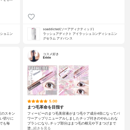
soaddicted(ソーアディクティッド)
ィショニン
ラッシュアディクト アイラッシュコンディショニン
グセラム アドバンス
コスメ好き
Eririn
5.00
まつ毛革命を目指す
夜のスキン
フィービーのまつ毛美容液がまつ毛ケア成分4倍になってパ
使い切りに
ワーアップリニューアルしましたチップ付きのやわふわな
でも毎
ブラシになり､チップ部分はまつ毛の根元や下まつげまで
塗…
続きを見る