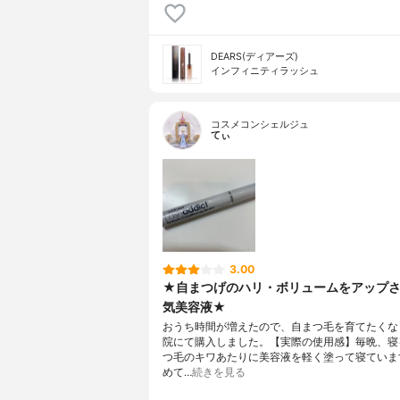
DEARS(ディアーズ)
インフィニティラッシュ
コスメコンシェルジュ
てぃ
3.00
★自まつげのハリ・ボリュームをアップ
気美容液★
おうち時間が増えたので、自まつ毛を育てたくな
院にて購入しました。【実際の使用感】毎晩、寝
つ毛のキワあたりに美容液を軽く塗って寝ていま
めて…
続きを見る