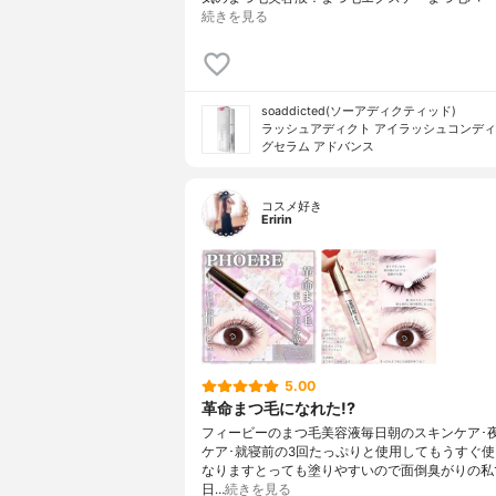
続きを見る
soaddicted(ソーアディクティッド)
ラッシュアディクト アイラッシュコンデ
グセラム アドバンス
コスメ好き
Eririn
5.00
革命まつ毛になれた!?
フィービーのまつ毛美容液毎日朝のスキンケア･
ケア･就寝前の3回たっぷりと使用してもうすぐ
なりますとっても塗りやすいので面倒臭がりの私
日…
続きを見る