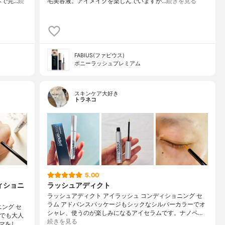
本で完…
続
毛美容液。アイメイクを楽しんでいますが…
続きを見る
FABIUS(ファビウス)
ボニーラッシュプレミアム
スキンケア大好き
トラネコ
5.00
ィショニ
ラッシュアディクト
ラッシュアディクト アイラッシュ コンディショニング セ
ラム アドバンスパッケージもシックなシルバーカラーでオ
ング セ
シャレ、使うのが楽しみになるアイセラムです。ナノペ…
トでも大人
続きを見る
マをし…