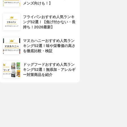
メンズ向けも！】
フライパンおすすめ人気ランキ
ング52選！【焦げ付かない・長
持ち！2026最新】
4位
5位
マヌカハニーおすすめ人気ラン
キング52選！味や栄養価の高さ
を徹底比較・検証
ドッグフードおすすめ人気ラン
キング52選！無添加・アレルギ
ー対策商品を紹介
AJOLICA MAJORCA(マジ
SCALP D BEAUTÉ(スカルプD
ョリカ マジョルカ)
ボーテ)
ッシュジェリードロップ EX
アイラッシュセラム プレミア
ム
3.76
(40)
¥780
3.76
(38)
¥3,026