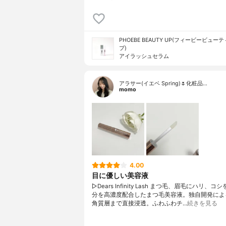
PHOEBE BEAUTY UP(フィービービュー
プ)
アイラッシュセラム
アラサー(イエベ Spring)🌷化粧品…
momo
4.00
目に優しい美容液
▷Dears Infinity Lash まつ毛、眉毛にハリ、
分を高濃度配合したまつ毛美容液。独自開発によ
角質層まで直接浸透。ふわふわチ…
続きを見る