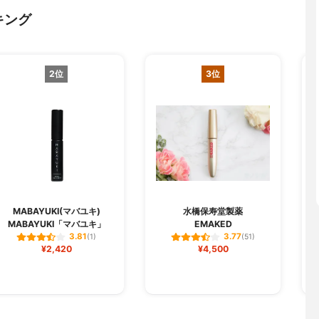
キング
2位
3位
M
MABAYUKI(マバユキ)
水橋保寿堂製薬
MABAYUKI「マバユキ」
EMAKED
ラ
3.81
3.77
(1)
(51)
¥2,420
¥4,500