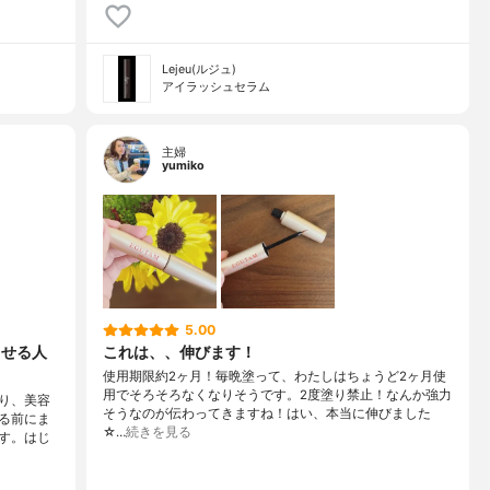
Lejeu(ルジュ)
アイラッシュセラム
主婦
yumiko
5.00
させる人
これは、、伸びます！
使用期限約2ヶ月！毎晩塗って、わたしはちょうど2ヶ月使
用でそろそろなくなりそうです。2度塗り禁止！なんか強力
り、美容
そうなのが伝わってきますね！はい、本当に伸びました
る前にま
☆…
続きを見る
す。はじ