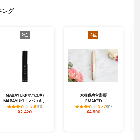
キング
2位
3位
M
MABAYUKI(マバユキ)
水橋保寿堂製薬
MABAYUKI「マバユキ」
EMAKED
ラ
3.81
3.77
(1)
(51)
¥2,420
¥4,500