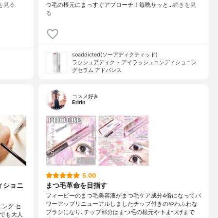
を見る
つ毛の根元にまっすぐアプローチ！毎晩サッと…
続きを見
る
soaddicted(ソーアディクティッド)
ラッシュアディクト アイラッシュコンディショニン
グセラム アドバンス
コスメ好き
Eririn
5.00
ィショニ
まつ毛革命を目指す
フィービーのまつ毛美容液がまつ毛ケア成分4倍になってパ
ワーアップリニューアルしましたチップ付きのやわふわな
ング セ
ブラシになり､チップ部分はまつ毛の根元や下まつげまで
トでも大人