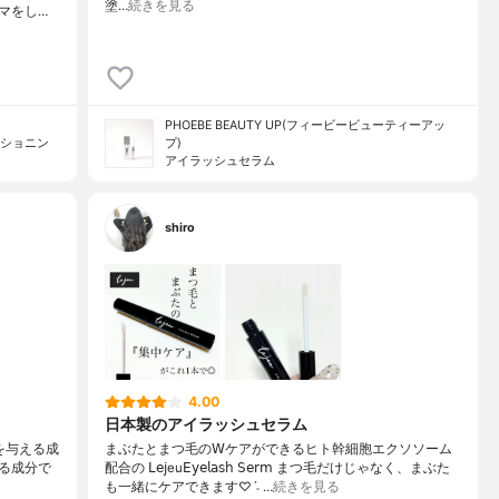
塗…
続きを見る
マをし…
PHOEBE BEAUTY UP(フィービービューティーアッ
ィショニン
プ)
アイラッシュセラム
shiro
4.00
日本製のアイラッシュセラム
コシを与える成
まぶたとまつ毛の𝖶ケアができるヒト幹細胞エクソソーム
る成分で
配合の 𝖫𝖾𝗃eu𝖤𝗒𝖾𝗅𝖺𝗌𝗁 𝖲𝖾𝗋𝗆 まつ毛だけじゃなく、まぶた
も一緒にケアできます♡ˊ˗ …
続きを見る