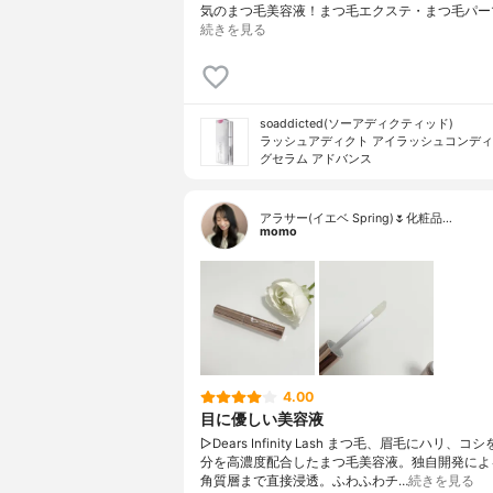
気のまつ毛美容液！まつ毛エクステ・まつ毛パー
続きを見る
soaddicted(ソーアディクティッド)
ラッシュアディクト アイラッシュコンデ
グセラム アドバンス
アラサー(イエベ Spring)🌷化粧品…
momo
4.00
目に優しい美容液
▷Dears Infinity Lash まつ毛、眉毛にハリ、
分を高濃度配合したまつ毛美容液。独自開発によ
角質層まで直接浸透。ふわふわチ…
続きを見る