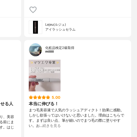
Lejeu(ルジュ)
アイラッシュセラム
化粧品検定2級取得
miiiiii
5.00
させる人
本当に伸びる！
まつ毛美容液で人気のラッシュアディクト！効果に感動。
しかし欲張ってはいけないと思いました。理由はこちらで
り、美容
す。まずは良い点、筆が細いのでまつ毛の際に塗りやす
る前にま
い。お…
続きを見る
す。はじ