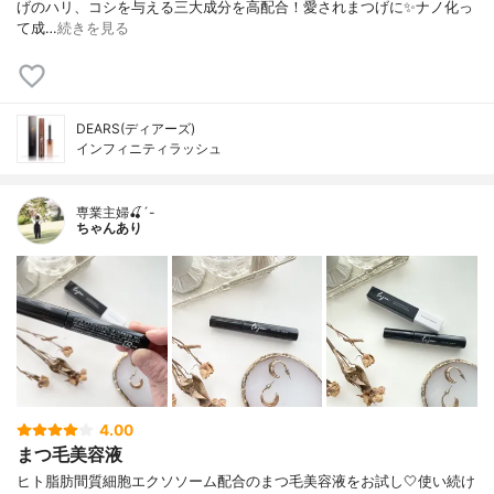
げのハリ、コシを与える三大成分を高配合！愛されまつげに✨ナノ化っ
て成…
続きを見る
DEARS(ディアーズ)
インフィニティラッシュ
専業主婦🍒´-
ちゃんあり
4.00
まつ毛美容液
ヒト脂肪間質細胞エクソソーム配合のまつ毛美容液をお試し🤍使い続け