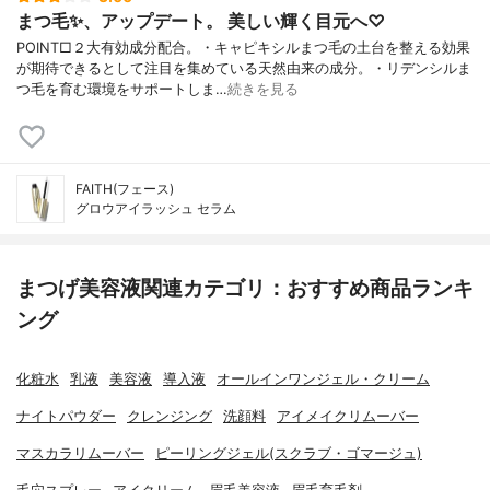
まつ毛✨、アップデート。 美しい輝く目元へ♡
POINT□２大有効成分配合。・キャピキシルまつ毛の土台を整える効果
が期待できるとして注目を集めている天然由来の成分。・リデンシルま
つ毛を育む環境をサポートしま…
続きを見る
FAITH(フェース)
グロウアイラッシュ セラム
まつげ美容液関連カテゴリ：おすすめ商品ランキ
ング
化粧水
乳液
美容液
導入液
オールインワンジェル・クリーム
ナイトパウダー
クレンジング
洗顔料
アイメイクリムーバー
マスカラリムーバー
ピーリングジェル(スクラブ・ゴマージュ)