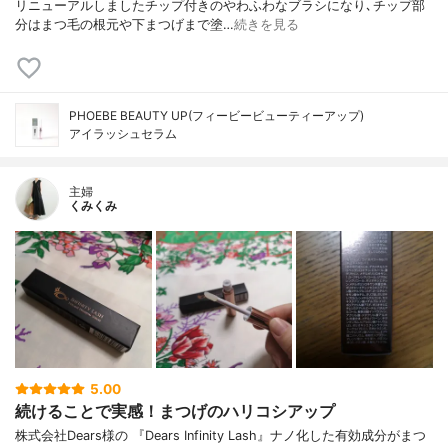
リニューアルしましたチップ付きのやわふわなブラシになり､チップ部
分はまつ毛の根元や下まつげまで塗…
続きを見る
PHOEBE BEAUTY UP(フィービービューティーアップ)
アイラッシュセラム
主婦
くみくみ
5.00
続けることで実感！まつげのハリコシアップ
株式会社Dears様の 『Dears Infinity Lash』ナノ化した有効成分がまつ