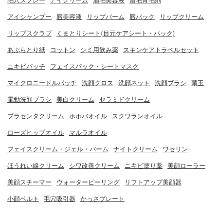
毛穴スプレー
アイクリーム
眉毛美容液
眉毛育毛剤
アイシャンプー
唇美容液
リップバーム
唇パック
リップクリーム
リップスクラブ
くまとりシート(目元ケアシート・パック)
あぶらとり紙
コットン
シミ用飲み薬
スキンケアトラベルセット
ニキビパッチ
フェイスパック・シートマスク
マイクロニードルパッチ
洗顔クロス
洗顔ネット
洗顔ブラシ
繭玉
電動洗顔ブラシ
美白クリーム
セラミドクリーム
プラセンタクリーム
ホホバオイル
スクワランオイル
ローズヒップオイル
マルラオイル
フェイスクリーム・ジェル・バーム
ナイトクリーム
ワセリン
ほうれい線クリーム
シワ改善クリーム
ニキビ塗り薬
美顔ローラー
美顔スチーマー
ウォーターピーリング
リフトアップ美顔器
小顔ベルト
毛穴吸引器
かっさプレート