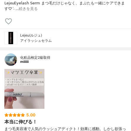
𝖫𝖾𝗃eu𝖤𝗒𝖾𝗅𝖺𝗌𝗁 𝖲𝖾𝗋𝗆 まつ毛だけじゃなく、まぶたも一緒にケアできま
す♡ˊ˗ …
続きを見る
Lejeu(ルジュ)
アイラッシュセラム
化粧品検定2級取得
miiiiii
5.00
本当に伸びる！
まつ毛美容液で人気のラッシュアディクト！効果に感動。しかし欲張っ