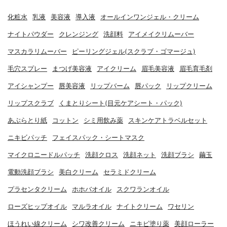
化粧水
乳液
美容液
導入液
オールインワンジェル・クリーム
ナイトパウダー
クレンジング
洗顔料
アイメイクリムーバー
マスカラリムーバー
ピーリングジェル(スクラブ・ゴマージュ)
毛穴スプレー
まつげ美容液
アイクリーム
眉毛美容液
眉毛育毛剤
アイシャンプー
唇美容液
リップバーム
唇パック
リップクリーム
リップスクラブ
くまとりシート(目元ケアシート・パック)
あぶらとり紙
コットン
シミ用飲み薬
スキンケアトラベルセット
ニキビパッチ
フェイスパック・シートマスク
マイクロニードルパッチ
洗顔クロス
洗顔ネット
洗顔ブラシ
繭玉
電動洗顔ブラシ
美白クリーム
セラミドクリーム
プラセンタクリーム
ホホバオイル
スクワランオイル
ローズヒップオイル
マルラオイル
ナイトクリーム
ワセリン
ほうれい線クリーム
シワ改善クリーム
ニキビ塗り薬
美顔ローラー