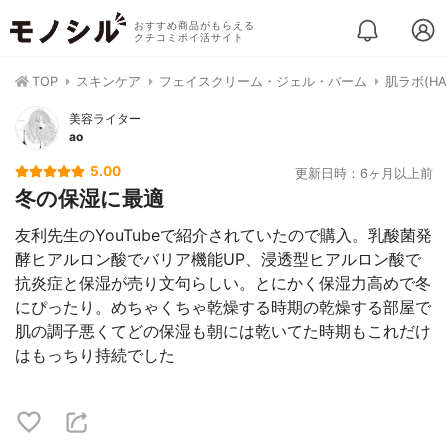
おすすめ商品がもらえる
クチコミポイ活サイト
TOP
スキンケア
フェイスクリーム・ジェル・バーム
肌ラボ(H
美容ライター
ao
5.00
更新日時：6ヶ月以上前
冬の保湿に最適
友利先生のYouTubeで紹介されていたので購入。乳酸菌発
酵ヒアルロン酸でバリア機能UP、浸透型ヒアルロン酸で
抗炎症と保湿が売り文句らしい。とにかく保湿力高めで冬
にぴったり。めちゃくちゃ乾燥する時期の乾燥する部屋で
肌の調子悪くてどの保湿も朝には乾いてた時期もこれだけ
はもっちり持続でした