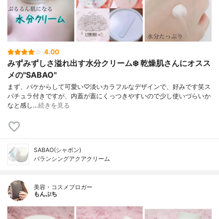
4.00
みずみずしさ溢れ出す水分クリーム❄️ 乾燥肌さんにオスス
メの"SABAO"
まず、パケからして可愛い♡淡いカラフルなデザインで、好みです笑ス
パチュラ付きですが、内蓋が蓋にくっつきやすいので少し使いづらいか
なと感し…
続きを見る
SABAO(シャボン)
バランシングアクアクリーム
美容・コスメブロガー
もんぷち