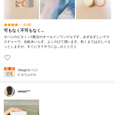
4.00
可もなく不可もなく…
オバジのビタミンC配合のオールインワンゲルです。みずみずしいテク
スチャーで、化粧水いらず。よくのびて潤います。乾くまでは少しペタ
ッとしますが、すぐにサラサラにな…
続きを見る
Obagi(オバジ)
C セラムゲル
minori**